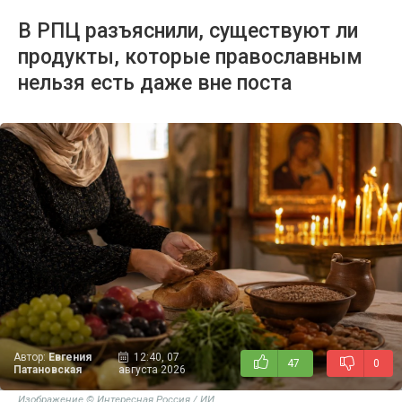
В РПЦ разъяснили, существуют ли
продукты, которые православным
нельзя есть даже вне поста
Автор:
Евгения
12:40, 07
47
0
Патановская
августа 2026
Изображение © Интересная Россия / ИИ