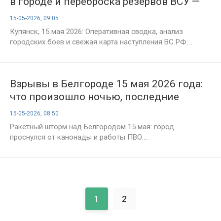
в городе и переброска резервов ВСУ —
что происходит на Купянском
15-05-2026, 09:05
направлении
Купянск, 15 мая 2026: Оперативная сводка, анализ
городских боев и свежая карта наступления ВС РФ....
Взрывы в Белгороде 15 мая 2026 года:
что произошло ночью, последние
новости о ракетной атаке ВСУ
15-05-2026, 08:50
Ракетный шторм над Белгородом 15 мая: город
проснулся от канонады и работы ПВО....
1
2