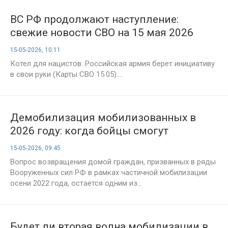
ВС РФ продолжают наступление:
свежие новости СВО на 15 мая 2026
года, карта боевых действий и военная
15-05-2026, 10:11
сводка на 1541-й день спецоперации
Котел для нацистов: Российская армия берет инициативу
в свои руки (Карты СВО 15.05)....
Демобилизация мобилизованных в
2026 году: когда бойцы смогут
вернуться домой — последние новости
15-05-2026, 09:45
на 15 мая
Вопрос возвращения домой граждан, призванных в ряды
Вооруженных сил РФ в рамках частичной мобилизации
осени 2022 года, остается одним из...
Будет ли вторая волна мобилизации в