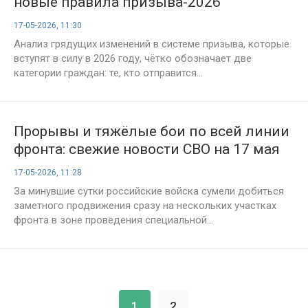
новые правила призыва-2026
17-05-2026, 11:30
Анализ грядущих изменений в системе призыва, которые
вступят в силу в 2026 году, чётко обозначает две
категории граждан: те, кто отправится...
Прорывы и тяжёлые бои по всей линии
фронта: свежие новости СВО на 17 мая
2026 года, карты боёв и военная сводка
17-05-2026, 11:28
За минувшие сутки российские войска сумели добиться
заметного продвижения сразу на нескольких участках
фронта в зоне проведения специальной...
1
2