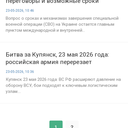
переговоры и возможные сроки
окончания конфликта на Украине —
23-05-2026, 10:46
свежие новости на 23 мая 2026 года
Вопрос о сроках и механизмах завершения специальной
военной операции (СВО) на Украине остается главным
пунктом международной и внутренней...
Битва за Купянск, 23 мая 2026 года:
российская армия перерезает
ключевые артерии снабжения врага
23-05-2026, 10:36
Купянск 23 мая 2026 года: ВС РФ расширяют давление на
оборону ВСУ, бои подходят к ключевым логистическим
узлам....
1
2