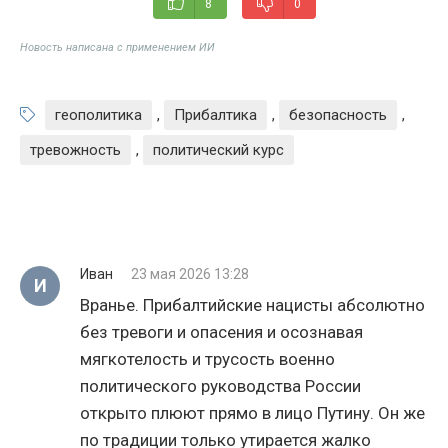
8
0
Новость написана с применением ИИ
геополитика
,
Прибалтика
,
безопасность
,
тревожность
,
политический курс
Иван
23 мая 2026 13:28
И
Вранье. Прибалтийские нацисты абсолютно
без тревоги и опасения и осознавая
мягкотелость и трусость военно
политического руководства России
открыто плюют прямо в лицо Путину. Он же
по традиции только утирается жалко