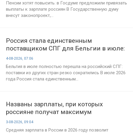
Пенсии хотят повысить: в Госдуме предложили привязать
выплаты к зарплате россиян В Государственную думу
внесут законопроект,...
Россия стала единственным
поставщиком СПГ для Бельгии в июле:
европейский рынок столкнулся с
4-08-2026, 07:06
последствиями ближневосточного
Бельгия в июле полностью перешла на российский СПГ:
кризиса
поставки из других стран резко сократились В июле 2026
года Россия стала единственным...
Названы зарплаты, при которых
россияне получат максимум
пенсионных баллов в 2026 году
3-08-2026, 09:04
Средняя зарплата в России в 2026 году позволит