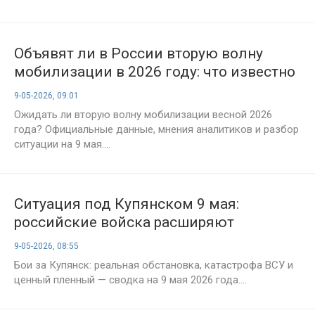
Объявят ли в России вторую волну
мобилизации в 2026 году: что известно
на 9 мая, последние заявления и
9-05-2026, 09:01
оценки экспертов
Ожидать ли вторую волну мобилизации весной 2026
года? Официальные данные, мнения аналитиков и разбор
ситуации на 9 мая....
Ситуация под Купянском 9 мая:
российские войска расширяют
контроль на ключевых участках
9-05-2026, 08:55
Бои за Купянск: реальная обстановка, катастрофа ВСУ и
ценный пленный — сводка на 9 мая 2026 года....