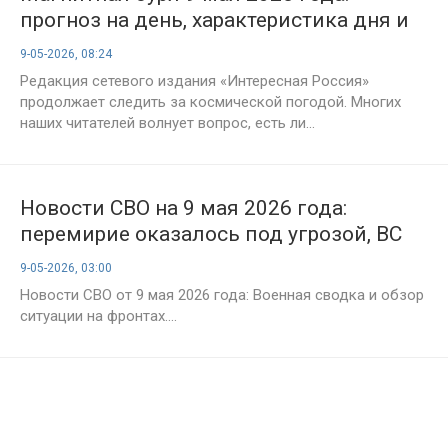
прогноз на день, характеристика дня и
советы метеозависимым россиянам
9-05-2026, 08:24
Редакция сетевого издания «Интересная Россия»
продолжает следить за космической погодой. Многих
наших читателей волнует вопрос, есть ли...
Новости СВО на 9 мая 2026 года:
перемирие оказалось под угрозой, ВС
РФ продвигаются под Волчанском и в
9-05-2026, 03:00
Сумской области
Новости СВО от 9 мая 2026 года: Военная сводка и обзор
ситуации на фронтах....