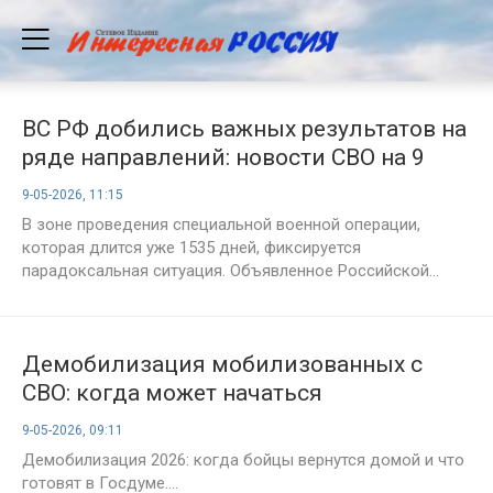
ВС РФ добились важных результатов на
ряде направлений: новости СВО на 9
мая 2026 года, карта боевых действий и
9-05-2026, 11:15
обстановка на фронтах
В зоне проведения специальной военной операции,
которая длится уже 1535 дней, фиксируется
парадоксальная ситуация. Объявленное Российской...
Демобилизация мобилизованных с
СВО: когда может начаться
возвращение бойцов домой и что
9-05-2026, 09:11
известно о ротации на 9 мая 2026 года
Демобилизация 2026: когда бойцы вернутся домой и что
готовят в Госдуме....