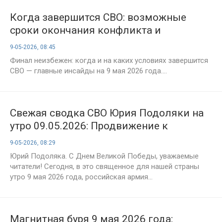
Когда завершится СВО: возможные
сроки окончания конфликта и
последние заявления на 9 мая 2026
9-05-2026, 08:45
года
Финал неизбежен: когда и на каких условиях завершится
СВО — главные инсайды на 9 мая 2026 года....
Свежая сводка СВО Юрия Подоляки на
утро 09.05.2026: Продвижение к
Покровску, охват Константиновки и бои
9-05-2026, 08:29
на севере, карта боевых действий,
Юрий Подоляка. С Днем Великой Победы, уважаемые
последние новости с фронта
читатели! Сегодня, в это священное для нашей страны
утро 9 мая 2026 года, российская армия...
Магнитная буря 9 мая 2026 года: