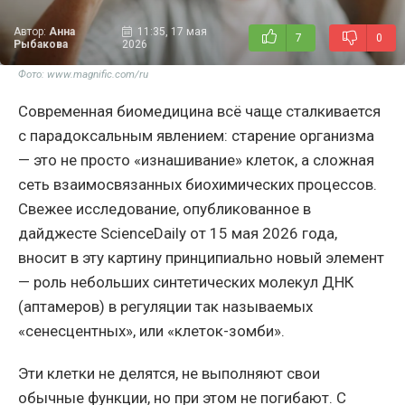
Автор:
Анна
11:35, 17 мая
7
0
Рыбакова
2026
Фото: www.magnific.com/ru
Современная биомедицина всё чаще сталкивается
с парадоксальным явлением: старение организма
— это не просто «изнашивание» клеток, а сложная
сеть взаимосвязанных биохимических процессов.
Свежее исследование, опубликованное в
дайджесте ScienceDaily от 15 мая 2026 года,
вносит в эту картину принципиально новый элемент
— роль небольших синтетических молекул ДНК
(аптамеров) в регуляции так называемых
«сенесцентных», или «клеток-зомби».
Эти клетки не делятся, не выполняют свои
обычные функции, но при этом не погибают. С