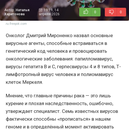
Автор:
Наталья
19:19, 14
0
0
Харитонова
апреля 2026
ru.freepik.com
Онколог Дмитрий Мироненко назвал основные
вирусные агенты, способные встраиваться в
генетический код человека и провоцировать
онкологические заболевания: папилломавирус,
вирусы гепатита B и C, герпесвирусы 4 и 8 типов, Т-
лимфотропный вирус человека и полиомавирус
клеток Меркеля.
Мнение, что главные причины рака — это лишь
курение и плохая наследственность, ошибочно,
утверждает специалист. Семь известных вирусов
фактически способны «прописаться» в нашем
геноме и в определённый момент активировать