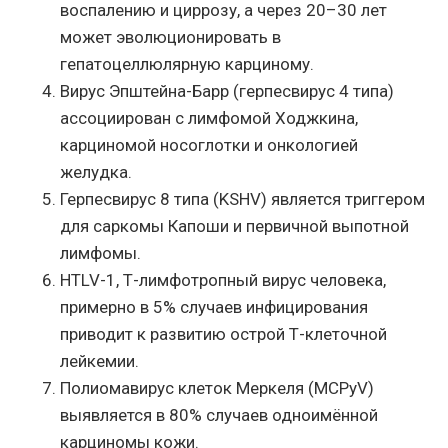
воспалению и циррозу, а через 20–30 лет
может эволюционировать в
гепатоцеллюлярную карциному.
Вирус Эпштейна-Барр (герпесвирус 4 типа)
ассоциирован с лимфомой Ходжкина,
карциномой носоглотки и онкологией
желудка.
Герпесвирус 8 типа (KSHV) является триггером
для саркомы Капоши и первичной выпотной
лимфомы.
HTLV-1, Т-лимфотропный вирус человека,
примерно в 5% случаев инфицирования
приводит к развитию острой Т-клеточной
лейкемии.
Полиомавирус клеток Меркеля (MCPyV)
выявляется в 80% случаев одноимённой
карциномы кожи.