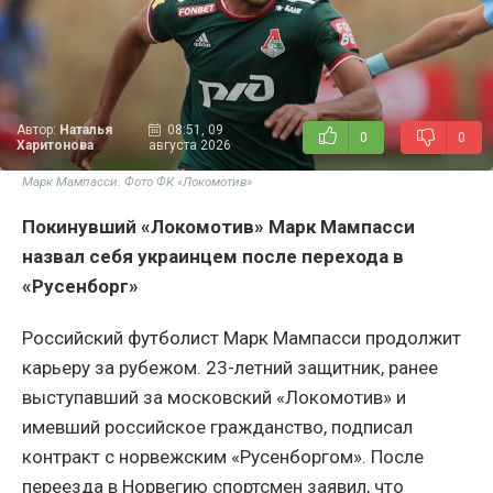
Автор:
Наталья
08:51, 09
0
0
Харитонова
августа 2026
Марк Мампасси. Фото ФК «Локомотив»
Покинувший «Локомотив» Марк Мампасси
назвал себя украинцем после перехода в
«Русенборг»
Российский футболист Марк Мампасси продолжит
карьеру за рубежом. 23-летний защитник, ранее
выступавший за московский «Локомотив» и
имевший российское гражданство, подписал
контракт с норвежским «Русенборгом». После
переезда в Норвегию спортсмен заявил, что