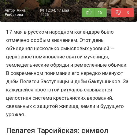
Автор:
Анна
12:04, 17 мая
15
0
Рыбакова
2026
17 мая в русском народном календаре было
отмечено особым значением. Этот день
объединял несколько смысловых уровней —
церковное поминовение святой мученицы,
земледельческие обряды и ремесленные обычаи.
В современном понимании его нередко именуют
днём Пелагеи Заступницы и днём баклушников. За
кажущейся простотой ритуалов скрывается
целостная система крестьянских верований,
связанных с защитой жилища, земли и будущего
урожая.
Пелагея Тарсийская: символ