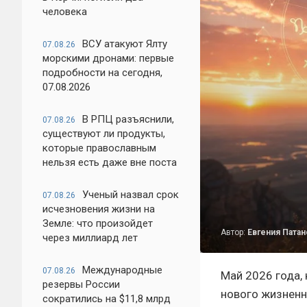
человека
ВСУ атакуют Ялту
07.08.26
морскими дронами: первые
подробности на сегодня,
07.08.2026
В РПЦ разъяснили,
07.08.26
существуют ли продукты,
которые православным
нельзя есть даже вне поста
Ученый назвал срок
07.08.26
исчезновения жизни на
Земле: что произойдет
Автор:
Евгения Патан
через миллиард лет
Международные
07.08.26
Май 2026 года,
резервы России
нового жизненно
сократились на $11,8 млрд