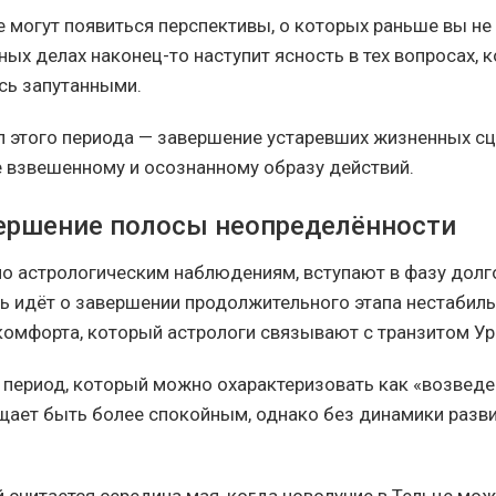
е могут появиться перспективы, о которых раньше вы не
чных делах наконец-то наступит ясность в тех вопросах,
сь запутанными.
 этого периода — завершение устаревших жизненных сц
е взвешенному и осознанному образу действий.
вершение полосы неопределённости
но астрологическим наблюдениям, вступают в фазу дол
чь идёт о завершении продолжительного этапа нестабиль
омфорта, который астрологи связывают с транзитом Ур
т период, который можно охарактеризовать как «возведе
щает быть более спокойным, однако без динамики разви
 считается середина мая, когда новолуние в Тельце мо