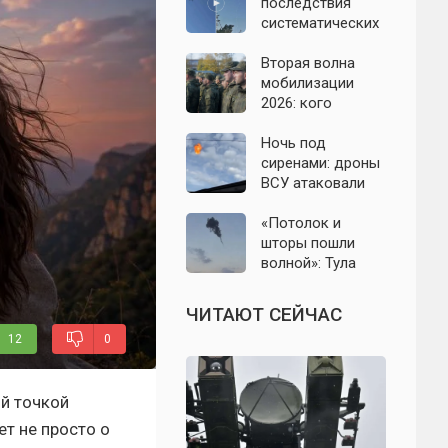
07.08.2026
последствия
систематических
атак БПЛА на
Ленинградскую
Вторая волна
область: что
мобилизации
известно к 7
2026: кого
августа 2026 года
призовут и есть
ли реальные
Ночь под
признаки
сиренами: дроны
ВСУ атаковали
Севастополь,
Евпаторию и
«Потолок и
район Сакской
шторы пошли
ТЭС
волной»: Тула
проснулась от
мощного хлопка
ЧИТАЮТ СЕЙЧАС
12
0
ой точкой
ет не просто о