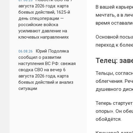
07.08.26
августа 2026 года: карта
В вашей карьер
боевых действий, 1625-й
мечтать, а в ли
день спецоперации —
время оставали
российские войска
усиливают давление на
Основной посыл
ключевых направлениях
переход к боле
Юрий Подоляка
06.08.26
сообщил о развитии
Телец: за
наступления ВС РФ: свежая
сводка СВО на вечер 6
Тельцы, соглас
августа 2026 года, карта
облегчения. Ре
боевых действий и анализ
ситуации
душевного диск
Теперь стартуе
опоры». Он обе
обойдётся.
Ключевой датой