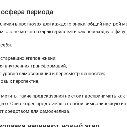
осфера периода
зличия в прогнозах для каждого знака, общий настрой м
м ключе можно охарактеризовать как переходную фазу.
себя:
устаревших этапов жизни;
ия внутренних трансформаций;
 уровня самосознания и пересмотр ценностей;
новых перспектив.
тметить: такие предсказания не стоит воспринимать как
его. Они скорее представляют собой символическую и
ат средством для самоанализа.
 зодиака начинают новый этап