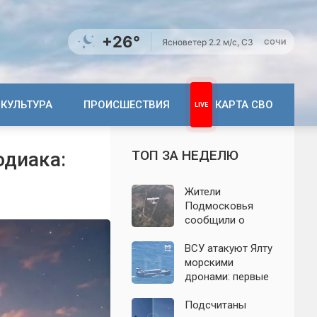
+26°
Ясно
ветер 2.2 м/с, СЗ
СОЧИ
КУЛЬТУРА
ПРОИСШЕСТВИЯ
КАРТА СВО
ТОП ЗА НЕДЕЛЮ
одиака:
Жители
Подмосковья
сообщили о
новых взрывах:
обнародованы
ВСУ атакуют Ялту
подробности о
морскими
налёте
дронами: первые
беспилотников 7
подробности на
августа
сегодня,
Подсчитаны