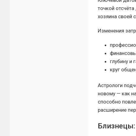
точкой отсчёта 
хозяина своей 
Изменения затр
профессио
финансовы
глубину и 
круг общен
Астрологи подч
новому — как на
способно повле
расширение пер
Близнецы: