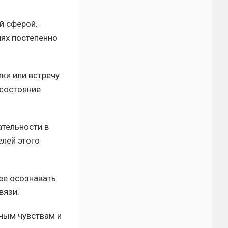
й сферой.
ях постепенно
ки или встречу
 состояние
ательности в
лей этого
ее осознавать
вязи.
нным чувствам и