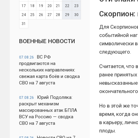
17
18
19
20
21
22
23
Скорпион:
24
25
26
27
28
29
30
31
Для Скорпионов
событийной наг
ВОЕННЫЕ НОВОСТИ
символически в
следующего.
ВС РФ
07.08.26
продвигаются на
Считается, что
нескольких направлениях:
ранее принятых
свежая карта боёв и сводка
невысказанные 
СВО на 7 августа
окончательного
Юрий Подоляка:
07.08.26
раскрыт механизм
Но в этой же т
массированных атак БПЛА
время, когда о
ВСУ на Россию — сводка
в карьеру, лич
СВО на 7 августа
плоды.
Новости СВО на 7