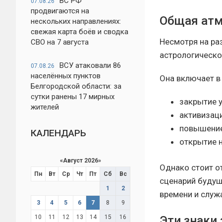
ВС РФ
07.08.26
продвигаются на
Общая атм
нескольких направлениях:
свежая карта боёв и сводка
Несмотря на ра
СВО на 7 августа
астрологическо
ВСУ атаковали 86
07.08.26
населённых пунктов
Она включает в 
Белгородской области: за
сутки ранены 17 мирных
закрытие 
жителей
активизац
повышение
КАЛЕНДАРЬ
открытие 
«
Август 2026
»
Однако стоит о
Пн
Вт
Ср
Чт
Пт
Сб
Вс
сценарий будущ
1
2
времени и служ
3
4
5
6
7
8
9
Эти знаки
10
11
12
13
14
15
16