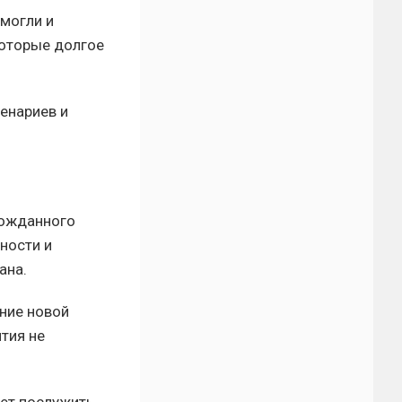
 могли и
 которые долгое
енариев и
гожданного
ности и
ана.
ние новой
тия не
жет послужить