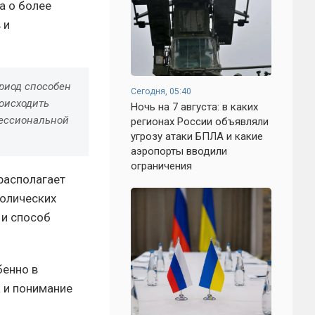
а о более
 и
риод способен
Сегодня, 05:40
оисходить
Ночь на 7 августа: в каких
фессиональной
регионах России объявляли
угрозу атаки БПЛА и какие
аэропорты вводили
ограничения
 располагает
волических
 и способ
бенно в
 и понимание