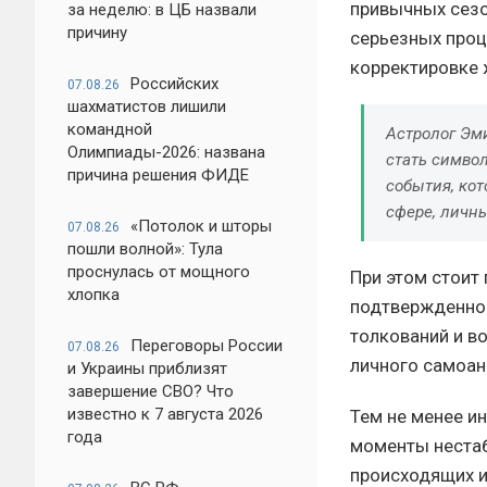
привычных сезо
за неделю: в ЦБ назвали
причину
серьезных проц
корректировке 
Российских
07.08.26
шахматистов лишили
командной
Астролог Эм
Олимпиады-2026: названа
стать симво
причина решения ФИДЕ
события, ко
сфере, личн
«Потолок и шторы
07.08.26
пошли волной»: Тула
проснулась от мощного
При этом стоит 
хлопка
подтвержденной
толкований и в
Переговоры России
07.08.26
личного самоан
и Украины приблизят
завершение СВО? Что
известно к 7 августа 2026
Тем не менее и
года
моменты неста
происходящих и