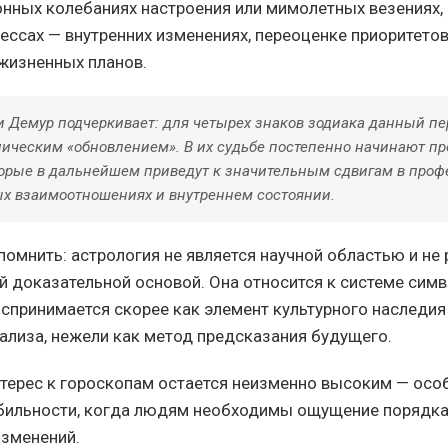
нных колебаниях настроения или мимолетных везениях, 
ессах — внутренних изменениях, переоценке приоритетов
жизненных планов.
и Демур подчеркивает: для четырех знаков зодиака данный пе
лическим «обновлением». В их судьбе постепенно начинают пр
торые в дальнейшем приведут к значительным сдвигам в про
ых взаимоотношениях и внутреннем состоянии.
помнить: астрология не является научной областью и не
 доказательной основой. Она относится к системе сим
оспринимается скорее как элемент культурного наследия
ализа, нежели как метод предсказания будущего.
нтерес к гороскопам остается неизменно высоким — осо
бильности, когда людям необходимы ощущение порядка
зменений.