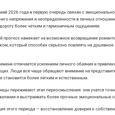
май 2026 года в первую очередь связан с эмоционально
него напряжения и неопределённости в личных отношени
я дорогу более чётким и гармоничным ощущениям.
й прогноз намекает на возможное возвращение романти
ком, который способен серьёзно повлиять на душевное
ремени отличается усилением личного обаяния и привлек
щих. Люди всё чаще обращают внимание на представите
е становится более лёгким и естественным.
нецы переживают этап переосмысления: они учатся точн
желания и выстраивать более прочные эмоциональные с
ция этого периода — восстановление доверия к собстве