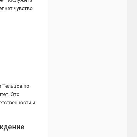
репнет чувство
 Тельцов по-
тет. Это
етственности и
ождение