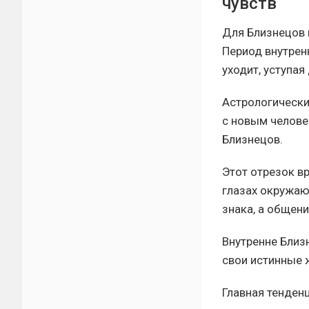
чувств
Для Близнецов 
Период внутрен
уходит, уступа
Астрологически
с новым челове
Близнецов.
Этот отрезок в
глазах окружаю
знака, а общени
Внутренне Близ
свои истинные 
Главная тенден