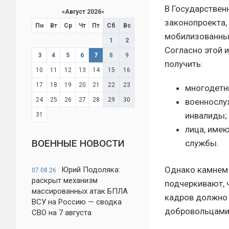
В Государствен
«
Август 2026
»
законопроекта,
Пн
Вт
Ср
Чт
Пт
Сб
Вс
мобилизованных
1
2
Согласно этой 
3
4
5
6
7
8
9
получить:
10
11
12
13
14
15
16
17
18
19
20
21
22
23
многодетн
24
25
26
27
28
29
30
военнослу
инвалиды;
31
лица, име
ВОЕННЫЕ НОВОСТИ
службы.
Однако камнем 
Юрий Подоляка:
07.08.26
раскрыт механизм
подчеркивают, 
массированных атак БПЛА
кадров должно 
ВСУ на Россию — сводка
добровольцами,
СВО на 7 августа