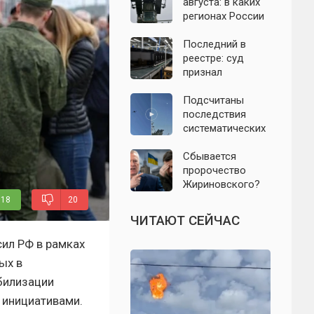
подробности о
августа: в каких
налёте
регионах России
беспилотников 7
объявляли угрозу
августа
атаки БПЛА и
Последний в
какие аэропорты
реестре: суд
вводили
признал
ограничения
банкротом
единственного
Подсчитаны
российского
последствия
производителя
систематических
телевизоров
атак БПЛА на
Ленинградскую
Сбывается
область: что
пророчество
известно к 7
Жириновского?
августа 2026 года
Почему
18
20
Зеленский вновь
ЧИТАЮТ СЕЙЧАС
отказался от
выборов на
ил РФ в рамках
Украине
ых в
билизации
 инициативами.