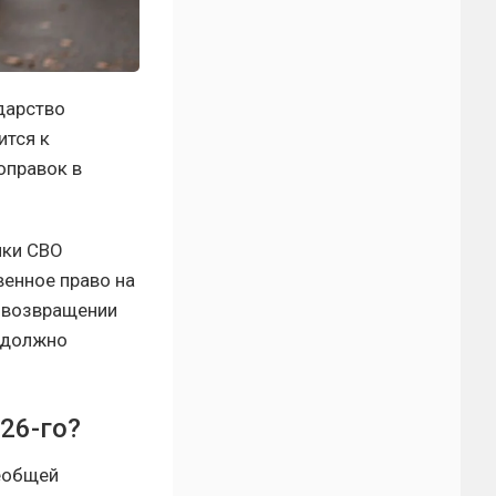
дарство
ится к
оправок в
ики СВО
енное право на
о возвращении
о должно
26-го?
сеобщей