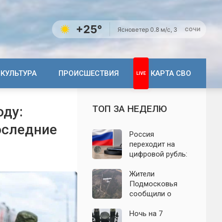
+25°
Ясно
ветер 0.8 м/с, З
СОЧИ
КУЛЬТУРА
ПРОИСШЕСТВИЯ
КАРТА СВО
ТОП ЗА НЕДЕЛЮ
оду:
оследние
Россия
переходит на
цифровой рубль:
почему новую
систему сравнили
Жители
с моделью СССР
Подмосковья
сообщили о
новых взрывах:
обнародованы
Ночь на 7