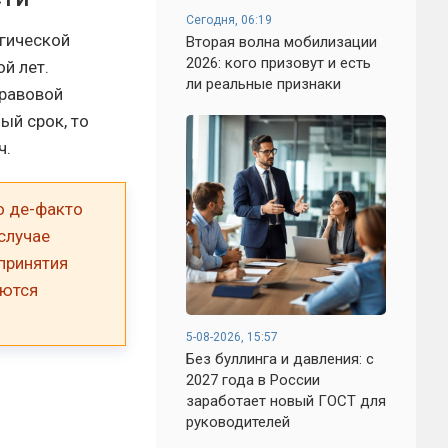
Сегодня, 06:19
огической
Вторая волна мобилизации
2026: кого призовут и есть
й лет.
ли реальные признаки
правовой
ый срок, то
ч.
о де-факто
 случае
принятия
аются
5-08-2026, 15:57
Без буллинга и давления: с
2027 года в России
заработает новый ГОСТ для
руководителей