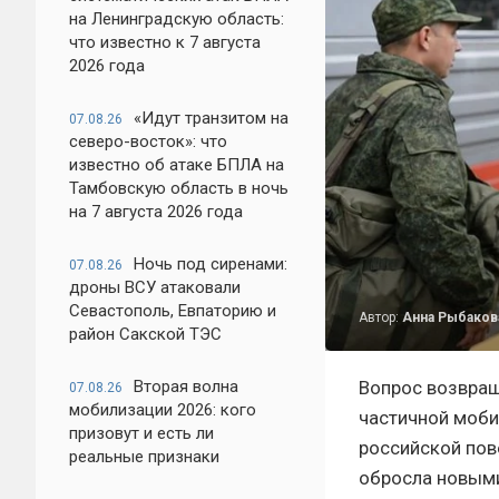
на Ленинградскую область:
что известно к 7 августа
2026 года
«Идут транзитом на
07.08.26
северо-восток»: что
известно об атаке БПЛА на
Тамбовскую область в ночь
на 7 августа 2026 года
Ночь под сиренами:
07.08.26
дроны ВСУ атаковали
Севастополь, Евпаторию и
Автор:
Анна Рыбаков
район Сакской ТЭС
Вторая волна
Вопрос возвращ
07.08.26
мобилизации 2026: кого
частичной моби
призовут и есть ли
российской пов
реальные признаки
обросла новыми