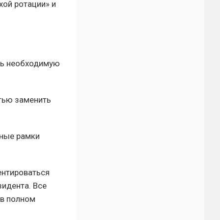
хой ротации» и
ить необходимую
тью заменить
нные рамки
ентироваться
идента. Все
 в полном