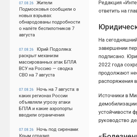
Редакция «Инте
Жители
07.08.26
Подмосковья сообщили о
ответить на гл
новых взрывах:
обнародованы подробности
Юридическ
о налёте беспилотников 7
августа
На сегодняшний
завершении пер
Юрий Подоляка:
07.08.26
раскрыт механизм
подписано. Юри
массированных атак БПЛА
2022 года сохр
ВСУ на Россию — сводка
продолжают нес
СВО на 7 августа
распоряжения 
Ночь на 7 августа: в
07.08.26
Источники в Ми
каких регионах России
объявляли угрозу атаки
демобилизации 
БПЛА и какие аэропорты
устойчивости ф
вводили ограничения
руководство де
Ночь под сиренами:
07.08.26
«Болезнен
Крым отразил