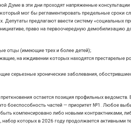
ной Думе в эти дни проходят напряженные консультации
 который мог бы регламентировать предельные сроки с
. Депутаты предлагают ввести систему «социальных пр
инициативе, право на первоочередную демобилизацию 
ые отцы (имеющие трех и более детей);
жащие, на иждивении которых находятся престарелые ро
ющие серьезные хронические заболевания, обострившиес
преткновения остается позиция профильных ведомств.
что боеспособность частей — приоритет №1. Любое вы
быть компенсировано либо новыми контрактниками, ли
 набор которых в 2026 году продолжается активными т