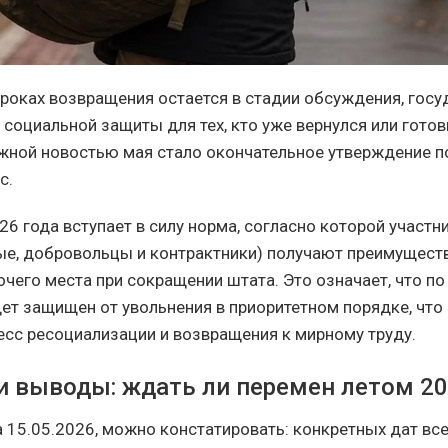
сроках возвращения остается в стадии обсуждения, госу
социальной защиты для тех, кто уже вернулся или готов
жной новостью мая стало окончательное утверждение п
с.
26 года вступает в силу норма, согласно которой участн
е, добровольцы и контрактники) получают преимуществ
очего места при сокращении штата. Это означает, что п
ет защищен от увольнения в приоритетном порядке, чт
есс ресоциализации и возвращения к мирному труду.
и выводы: ждать ли перемен летом 20
а 15.05.2026, можно констатировать: конкретных дат в