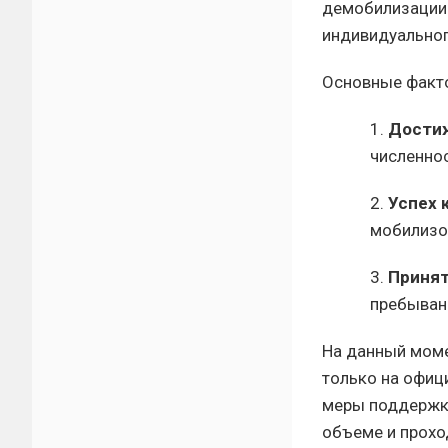
демобилизации 
индивидуальног
Основные факто
1.
Достиж
численнос
2.
Успех 
мобилизо
3.
Принят
пребывани
На данный моме
только на офиц
меры поддержки
объеме и прохо