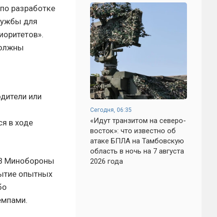
 по разработке
лужбы для
иоритетов».
должны
дители или
Сегодня, 06:35
«Идут транзитом на северо-
я в ходе
восток»: что известно об
атаке БПЛА на Тамбовскую
область в ночь на 7 августа
 В Минобороны
2026 года
бытие опытных
бо
емпами.