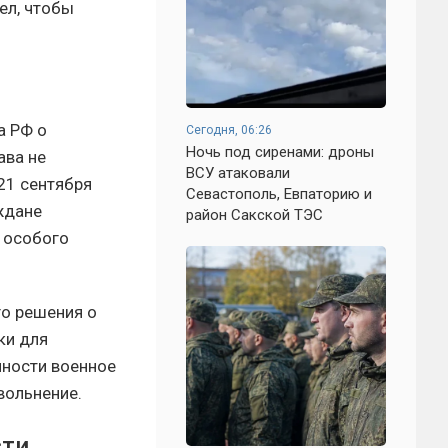
ел, чтобы
а РФ о
Сегодня, 06:26
Ночь под сиренами: дроны
ава не
ВСУ атаковали
21 сентября
Севастополь, Евпаторию и
ждане
район Сакской ТЭС
 особого
о решения о
ки для
нности военное
вольнение.
сти