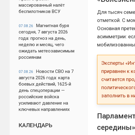
массированный налёт
беспилотников ВСУ
Для тысяч семе
отметкой. С мо
Магнитная буря
07.08.26
Основная прете
сегодня, 7 августа 2026
асимметрии: ес
года: прогноз на день,
мобилизованные
неделю и месяц, чего
ожидать метеозависимым
россиянам
Эксперты «Ин
приравнен к к
Новости СВО на 7
07.08.26
августа 2026 года: карта
считается пр
боевых действий, 1625-й
политическог
день спецоперации —
заполнить в н
российские войска
усиливают давление на
ключевых направлениях
Парламент
КАЛЕНДАРЬ
середины