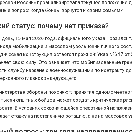
ресной России» проанализировала текущее положение д
авный вопрос: когда бойцы вернутся к своим семьям?
ий статус: почему нет приказа?
 день, 15 мая 2026 года, официального указа Президент
иода мобилизации и массовом увольнении личного сост
дическая конструкция остается прежней: Указ №647 от 
аняет свою силу. Это означает, что мобилизованные гра
ти службу наравне с военнослужащими по контракту до
верховного главнокомандующего.
нистерстве обороны поясняют: принятие одномоментног
тысяч опытных бойцов может создать критические рис
ронта. В условиях сохраняющейся оперативной напряже
лает ставку на постепенную ротацию, а не на массовое у
ный вопрос»: три года неопределенно