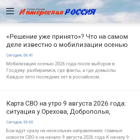
«Решение уже принято»? Что на самом
деле известно о мобилизации осенью
2026 года. Указ № 419, взломанный
Сегодня, 06:41
канал и осенние выборы: откуда растут
Мобилизация осенью 2026 года после выборов в
слухи о мобилизации
Госдуму: разбираемся, где факты, а где домыслы
Каждое лето последних лет в российском...
Карта СВО на утро 9 августа 2026 года:
ситуация у Орехова, Доброполья,
Купянска и Харькова
Сегодня, 00:00
Бои идут сразу на нескольких направлениях: главные
новости СВО к на начало 9 августа 2026 года К началу 9