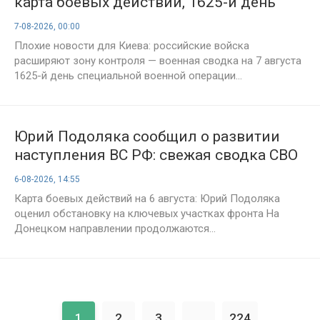
карта боевых действий, 1625-й день
спецоперации — российские войска
7-08-2026, 00:00
усиливают давление на ключевых
Плохие новости для Киева: российские войска
направлениях
расширяют зону контроля — военная сводка на 7 августа
1625-й день специальной военной операции...
Юрий Подоляка сообщил о развитии
наступления ВС РФ: свежая сводка СВО
на вечер 6 августа 2026 года, карта
6-08-2026, 14:55
боевых действий и анализ ситуации
Карта боевых действий на 6 августа: Юрий Подоляка
оценил обстановку на ключевых участках фронта На
Донецком направлении продолжаются...
1
2
3
...
224