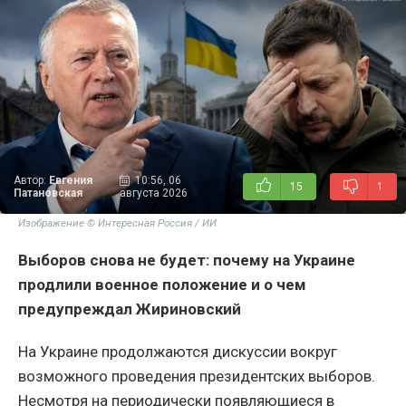
Автор:
Евгения
10:56, 06
15
1
Патановская
августа 2026
Изображение © Интересная Россия / ИИ
Выборов снова не будет: почему на Украине
продлили военное положение и о чем
предупреждал Жириновский
На Украине продолжаются дискуссии вокруг
возможного проведения президентских выборов.
Несмотря на периодически появляющиеся в