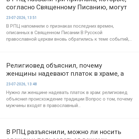
согласно Священному Писанию, могут
предшествовать концу света
23-07-2026, 13:51
В РПЦ напомнили о признаках последних времен,
описанных в Священном Писании В Русской
православной церкви вновь обратились к теме событий,...
Религиовед объяснил, почему
женщины надевают платок в храме, а
мужчины входят без головного убора
23-07-2026, 13:48
Нужно ли женщине надевать платок в храм: религиовед
объяснил происхождение традиции Вопрос о том, почему
мужчины входят в православный...
В РПЦ разъяснили, можно ли носить