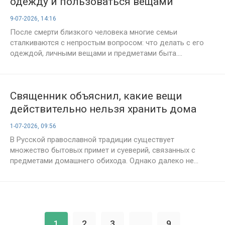
одежду и пользоваться вещами
умерших родственников
9-07-2026, 14:16
После смерти близкого человека многие семьи
сталкиваются с непростым вопросом: что делать с его
одеждой, личными вещами и предметами быта....
Священник объяснил, какие вещи
действительно нельзя хранить дома
православным верующим
1-07-2026, 09:56
В Русской православной традиции существует
множество бытовых примет и суеверий, связанных с
предметами домашнего обихода. Однако далеко не...
1
2
3
...
9