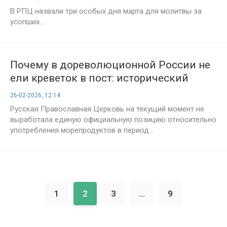
В РПЦ назвали три особых дня марта для молитвы за
усопших....
Почему в дореволюционной России не
ели креветок в пост: исторический
экскурс от Андрея Новикова
26-02-2026, 12:14
Русская Православная Церковь на текущий момент не
выработала единую официальную позицию относительно
употребления морепродуктов в период...
1
2
3
...
9