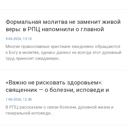
Формальная молитва не заменит живой
веры: в РПЦ напомнили о главной
ошибке верующих
9-06-2026, 13:10
Многие православные христиане ежедневно обращаются
к Богу в молитве, однако далеко не всегда этот духовный
труд приносит ожидаемую...
«Важно не рисковать здоровьем»:
священник — о болезни, исповеди и
помощи врачей
1-06-2026, 12:40
В РПЦ рассказали о связи болезни, духовной жизни и
генеральной исповеди....