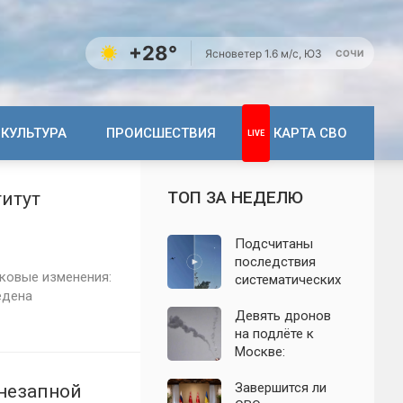
+28°
Ясно
ветер 1.6 м/с, ЮЗ
СОЧИ
КУЛЬТУРА
ПРОИСШЕСТВИЯ
КАРТА СВО
ТОП ЗА НЕДЕЛЮ
итут
Подсчитаны
последствия
ковые изменения:
систематических
едена
атак БПЛА на
Ленинградскую
Девять дронов
область: что
на подлёте к
известно к 7
Москве:
августа 2026 года
подробности
ночной атаки
Завершится ли
внезапной