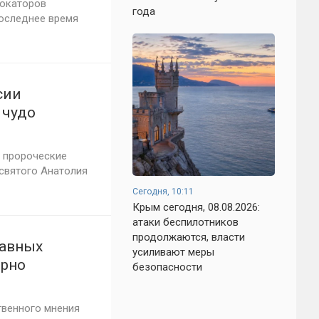
вокаторов
года
последнее время
сии
 чудо
я пророческие
святого Анатолия
Сегодня, 10:11
Крым сегодня, 08.08.2026:
атаки беспилотников
продолжаются, власти
лавных
усиливают меры
ярно
безопасности
венного мнения