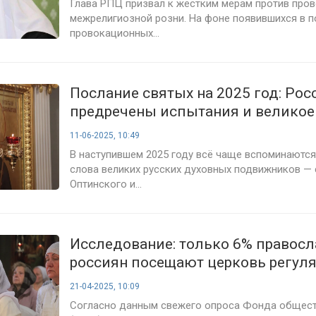
Глава РПЦ призвал к жёстким мерам против про
межрелигиозной розни. На фоне появившихся в 
провокационных...
Послание святых на 2025 год: Рос
предречены испытания и великое
11-06-2025, 10:49
В наступившем 2025 году всё чаще вспоминаютс
слова великих русских духовных подвижников — 
Оптинского и...
Исследование: только 6% правос
россиян посещают церковь регул
21-04-2025, 10:09
Согласно данным свежего опроса Фонда общест