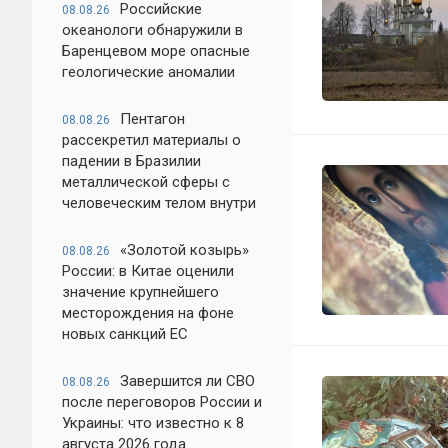
Российские
08.08.26
океанологи обнаружили в
Баренцевом море опасные
геологические аномалии
Пентагон
08.08.26
рассекретил материалы о
падении в Бразилии
металлической сферы с
человеческим телом внутри
«Золотой козырь»
08.08.26
России: в Китае оценили
значение крупнейшего
месторождения на фоне
новых санкций ЕС
Завершится ли СВО
08.08.26
после переговоров России и
Украины: что известно к 8
августа 2026 года