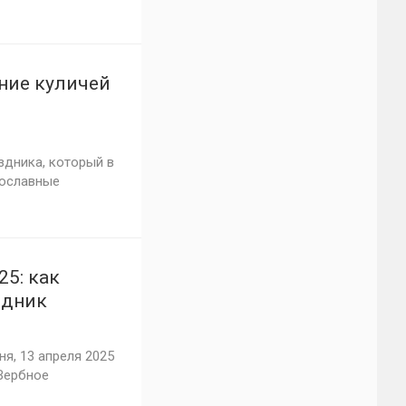
ние куличей
здника, который в
вославные
25: как
здник
я, 13 апреля 2025
Вербное