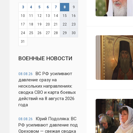
3
4
5
6
7
8
9
10
11
12
13
14
15
16
17
18
19
20
21
22
23
24
25
26
27
28
29
30
31
ВОЕННЫЕ НОВОСТИ
ВС РФ усиливают
08.08.26
давление сразу на
нескольких направлениях:
сводка СВО и карта боевых
действий на 8 августа 2026
года
Юрий Подоляка: ВС
08.08.26
РФ усиливают давление под
Ореховом — свежая сводка