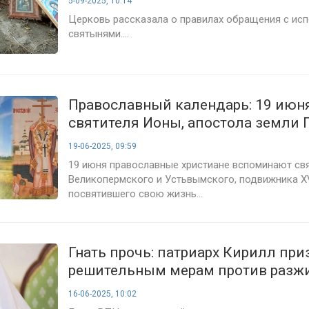
5-09-2025, 10:14
Церковь рассказала о правилах обращения с ис
святынями....
Православный календарь: 19 июн
святителя Ионы, апостола земли
19-06-2025, 09:59
19 июня православные христиане вспоминают св
Великопермского и Устьвымского, подвижника XV
посвятившего свою жизнь...
Гнать прочь: патриарх Кирилл при
решительным мерам против разж
религиозной вражды
16-06-2025, 10:02