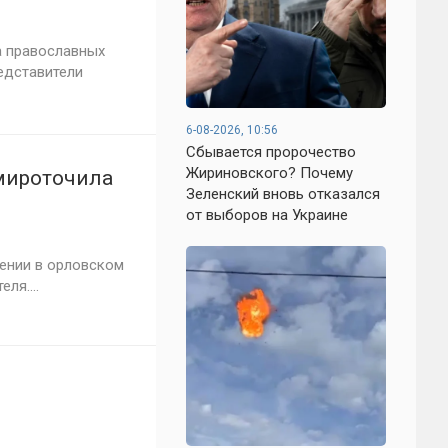
а православных
едставители
6-08-2026, 10:56
Сбывается пророчество
Жириновского? Почему
амироточила
Зеленский вновь отказался
от выборов на Украине
ении в орловском
ля....