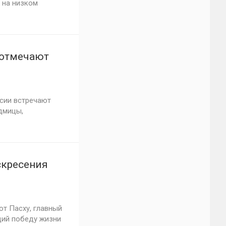
 на низком
 отмечают
ссии встречают
дмицы,
скресения
т Пасху, главный
щий победу жизни