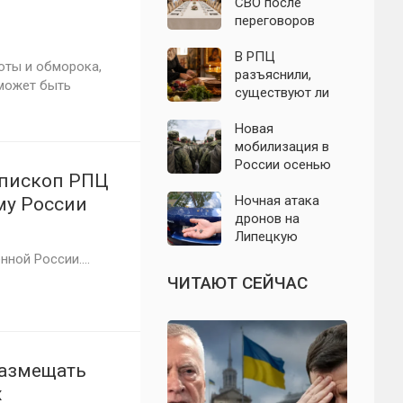
БПЛА 8 августа
СВО после
переговоров
России и
Украины: что
В РПЦ
оты и обморока,
известно к 8
разъяснили,
может быть
августа 2026 года
существуют ли
продукты,
которые
Новая
православным
мобилизация в
нельзя есть даже
России осенью
епископ РПЦ
вне поста
2026 года: что
известно на 8
Ночная атака
му России
августа
дронов на
Липецкую
область: в
ной России....
Задонске ранены
ЧИТАЮТ СЕЙЧАС
двое,
повреждены
дома и ЛЭП
размещать
х