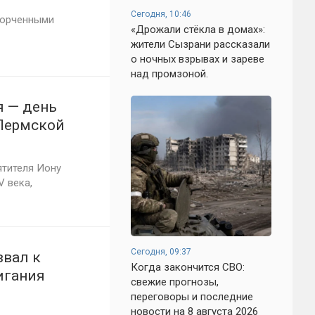
Сегодня, 10:46
порченными
«Дрожали стёкла в домах»:
жители Сызрани рассказали
о ночных взрывах и зареве
над промзоной.
я — день
 Пермской
ятителя Иону
 века,
Сегодня, 09:37
звал к
Когда закончится СВО:
игания
свежие прогнозы,
переговоры и последние
новости на 8 августа 2026