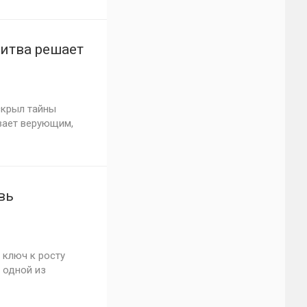
литва решает
скрыл тайны
вает верующим,
вь
 ключ к росту
 одной из