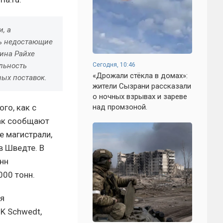
, а
ть недостающие
ина Райхе
Сегодня, 10:46
льность
«Дрожали стёкла в домах»:
ых поставок.
жители Сызрани рассказали
о ночных взрывах и зареве
над промзоной.
го, как с
Как сообщают
е магистрали,
в Шведте. В
нн
000 тонн.
ия
K Schwedt,