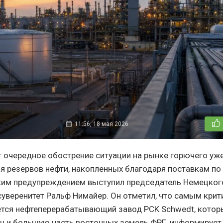
11:56, 18 мая 2026
т очередное обострение ситуации на рынке горючего уже
ия резервов нефти, накопленных благодаря поставкам по
ким предупреждением выступил председатель Немецкого
суверенитет Ральф Нимайер. Он отметил, что самым кри
тся нефтеперерабатывающий завод PCK Schwedt, котор
н и большую часть восточных земель ФРГ, информирует r