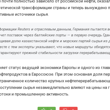
 почти полностью зависело от российской нефти, оказа
гетической трансформации страны и теперь вынуждено 
ативные источники сырья.
формации Reuters и отраслевым данным, Германия пытается 
счет поставок через балтийские порты — в первую очередь Гдан
щивая долю казахстанской нефти и морских партий сырья из 
есте с тем эксперты указывают, что новые маршруты обходятс
 гарантируют прежней стабильности загрузки перерабатывающ
няет статус ведущей экономики Европы и одного из гла
ефтепродуктов в Евросоюзе. При этом основная доля пе
ограниченное количество крупных нефтеперерабатывающ
оступлении сырья незамедлительно влияют на цены на 
отоки и промышленную активность.