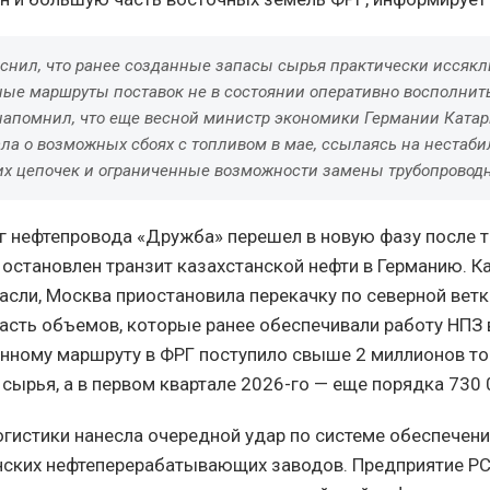
снил, что ранее созданные запасы сырья практически иссякли
ные маршруты поставок не в состоянии оперативно восполни
напомнил, что еще весной министр экономики Германии Катар
ла о возможных сбоях с топливом в мае, ссылаясь на нестаби
их цепочек и ограниченные возможности замены трубопроводн
г нефтепровода «Дружба» перешел в новую фазу после то
 остановлен транзит казахстанской нефти в Германию. 
асли, Москва приостановила перекачку по северной ветк
часть объемов, которые ранее обеспечивали работу НПЗ 
анному маршруту в ФРГ поступило свыше 2 миллионов то
сырья, а в первом квартале 2026-го — еще порядка 730 
огистики нанесла очередной удар по системе обеспечен
ских нефтеперерабатывающих заводов. Предприятие PC