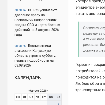
которое прежде
эпицентре энер
ВС РФ усиливают
08.08.26
искать альтерн
давление сразу на
нескольких направлениях:
сводка СВО и карта боевых
Согласно ин
действий на 8 августа 2026
нехватку за 
года
а также нара
регионов. Вм
Беспилотники
08.08.26
дороже и не
атаковали Калужскую
область утром в субботу:
первые подробности на
Германия сохра
08.08.2026
потребителей н
приходится на 
КАЛЕНДАРЬ
Любые сбои в п
транспортные п
«
Август 2026
»
Пн
Вт
Ср
Чт
Пт
Сб
Вс
1
2