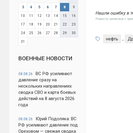
3
4
5
6
7
8
9
Нашли ошибку в т
10
11
12
13
14
15
16
Новость написана с пр
17
18
19
20
21
22
23
24
25
26
27
28
29
30
нефть
,
Д
31
ВОЕННЫЕ НОВОСТИ
ВС РФ усиливают
08.08.26
давление сразу на
нескольких направлениях:
сводка СВО и карта боевых
действий на 8 августа 2026
года
Юрий Подоляка: ВС
08.08.26
РФ усиливают давление под
Ореховом — свежая сводка