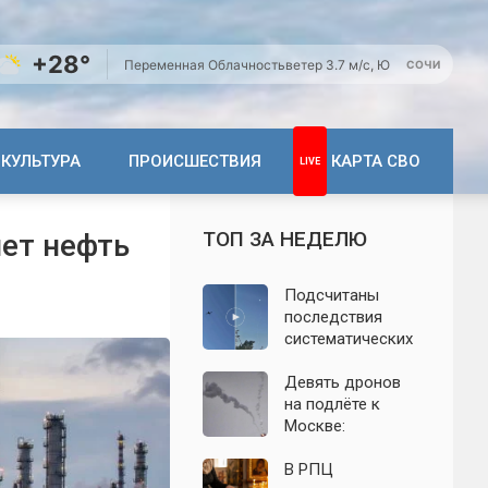
+28°
Переменная Облачность
ветер 3.7 м/с, Ю
СОЧИ
КУЛЬТУРА
ПРОИСШЕСТВИЯ
КАРТА СВО
ТОП ЗА НЕДЕЛЮ
нет нефть
Подсчитаны
последствия
систематических
атак БПЛА на
Ленинградскую
Девять дронов
область: что
на подлёте к
известно к 7
Москве:
августа 2026 года
подробности
ночной атаки
В РПЦ