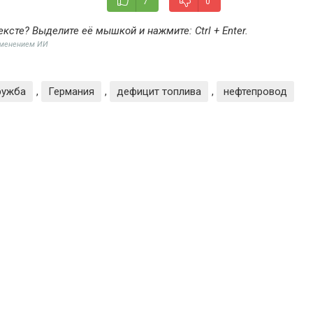
7
0
ексте? Выделите её мышкой и нажмите:
Ctrl + Enter
.
именением ИИ
ружба
,
Германия
,
дефицит топлива
,
нефтепровод