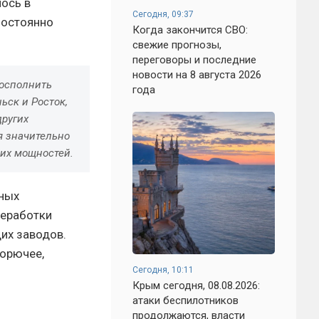
лось в
Сегодня, 09:37
постоянно
Когда закончится СВО:
свежие прогнозы,
переговоры и последние
новости на 8 августа 2026
восполнить
года
ьск и Росток,
других
я значительно
их мощностей.
вных
реработки
их заводов.
горючее,
Сегодня, 10:11
Крым сегодня, 08.08.2026:
атаки беспилотников
продолжаются, власти