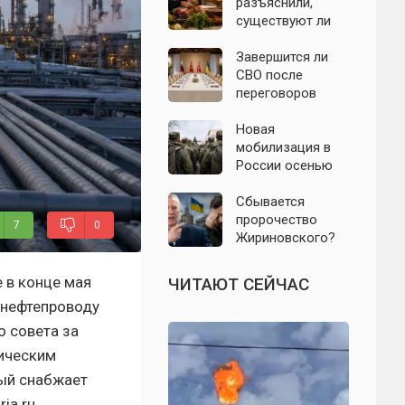
БПЛА 8 августа
разъяснили,
существуют ли
продукты,
которые
Завершится ли
православным
СВО после
нельзя есть даже
переговоров
вне поста
России и
Украины: что
Новая
известно к 8
мобилизация в
августа 2026 года
России осенью
2026 года: что
известно на 8
Сбывается
августа
пророчество
7
0
Жириновского?
Почему
Зеленский вновь
 в конце мая
ЧИТАЮТ СЕЙЧАС
отказался от
 нефтепроводу
выборов на
Украине
 совета за
тическим
ый снабжает
ia.ru.