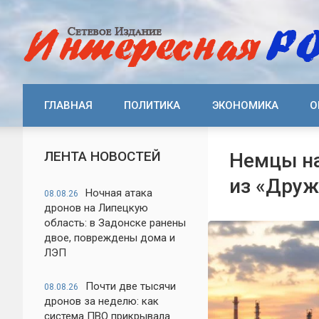
ГЛАВНАЯ
ПОЛИТИКА
ЭКОНОМИКА
О
ЛЕНТА НОВОСТЕЙ
Немцы на
из «Дру
Ночная атака
08.08.26
дронов на Липецкую
область: в Задонске ранены
двое, повреждены дома и
ЛЭП
Почти две тысячи
08.08.26
дронов за неделю: как
система ПВО прикрывала