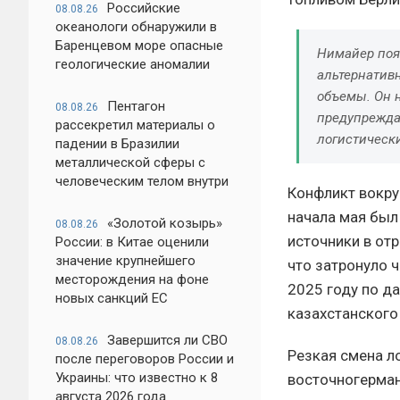
Российские
08.08.26
океанологи обнаружили в
Баренцевом море опасные
Нимайер поя
геологические аномалии
альтернатив
объемы. Он 
Пентагон
08.08.26
предупрежда
рассекретил материалы о
логистическ
падении в Бразилии
металлической сферы с
человеческим телом внутри
Конфликт вокру
начала мая был
«Золотой козырь»
08.08.26
источники в отр
России: в Китае оценили
значение крупнейшего
что затронуло 
месторождения на фоне
2025 году по д
новых санкций ЕС
казахстанского 
Завершится ли СВО
08.08.26
Резкая смена л
после переговоров России и
Украины: что известно к 8
восточногерман
августа 2026 года