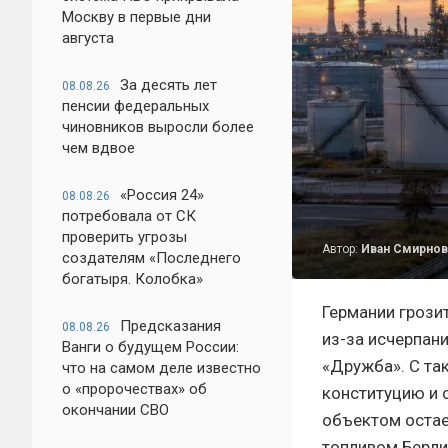
Москву в первые дни
августа
За десять лет
08.08.26
пенсии федеральных
чиновников выросли более
чем вдвое
«Россия 24»
08.08.26
потребовала от СК
проверить угрозы
Автор:
Иван Смирнов
создателям «Последнего
богатыря. Колобка»
Германии грози
Предсказания
08.08.26
из-за исчерпан
Ванги о будущем России:
«Дружба». С та
что на самом деле известно
о «пророчествах» об
конституцию и 
окончании СВО
объектом остае
топливом Берли