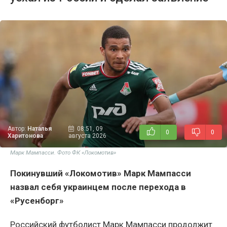
Автор:
Наталья
08:51, 09
0
0
Харитонова
августа 2026
Марк Мампасси. Фото ФК «Локомотив»
Покинувший «Локомотив» Марк Мампасси
назвал себя украинцем после перехода в
«Русенборг»
Российский футболист Марк Мампасси продолжит