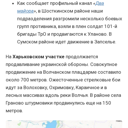
Как сообщает профильный канал
«
Два
майора
»
, в Шосткинском районе наши
подразделения разгромили несколько боевых
групп противника, взяли в плен солдат 101-й
бригады ТрО и продвигаются к Уланово. В
Сумском районе идет движение в Запселье.
На
Харьковском участке
продолжается
продавливание украинской обороны. Совокупное
продвижение на Волчанском плацдарме составило
около 700 метров. Ожесточенные стрелковые бои
идут за Волоховку, Охримовку, Караичное и в
лесных массивах вдоль реки Волчья. В районе села
Граново штурмовики продвинулись еще на 150
метров.