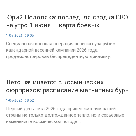
Юрий Подоляка: последняя сводка СВО
на утро 1 июня — карта боевых
действий и анализ ситуации на фронте
1-06-2026, 09:05
на сегодня
Специальная военная операция перешагнула рубеж
календарной весенней кампании 2026 года,
продемонстрировав беспрецедентную динамику...
Лето начинается с космических
сюрпризов: расписание магнитных бурь
на июнь 2026 года и точный прогноз на
1-06-2026, 08:52
сегодня
Первый день лета 2026 года принес жителям нашей
страны не только долгожданное тепло, но и серьезные
изменения в космической погоде....