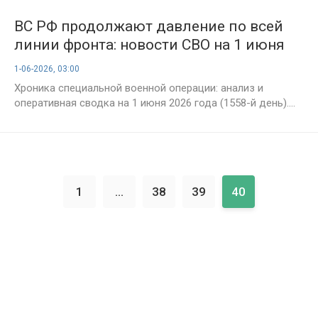
ВС РФ продолжают давление по всей
линии фронта: новости СВО на 1 июня
2026 года, карта боёв и главные
1-06-2026, 03:00
события 1558-го дня спецоперации
Хроника специальной военной операции: анализ и
оперативная сводка на 1 июня 2026 года (1558-й день)....
1
...
38
39
40