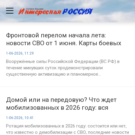
Фронтовой перелом начала лета:
новости СВО от 1 июня. Карты боевых
действий на Украине сегодня, военная
1-06-2026, 11:29
сводка, 1558-й день спецоперации
Вооружённые силы Российской Федерации (ВС РФ) в
течение минувших суток продемонстрировали
существенную активизацию и планомерное...
Домой или на передовую? Что ждет
мобилизованных в 2026 году: вся
правда о ротации и демобилизации на
1-06-2026, 10:41
1 июня
Ротация мобилизованных в 2026 году: состоится или нет,
что известно о демобилизации с СВО, последние новости