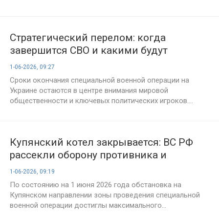
Стратегический перелом: когда
завершится СВО и какими будут
контуры будущей победы России
1-06-2026, 09:27
Сроки окончания специальной военной операции на
Украине остаются в центре внимания мировой
общественности и ключевых политических игроков....
Купянский котел закрывается: ВС РФ
рассекли оборону противника и
отрезали снабжение на левом берегу.
1-06-2026, 09:19
Оперативная обстановка в Купянске на
По состоянию на 1 июня 2026 года обстановка на
1 июня 2026 года
Купянском направлении зоны проведения специальной
военной операции достиглы максимального...