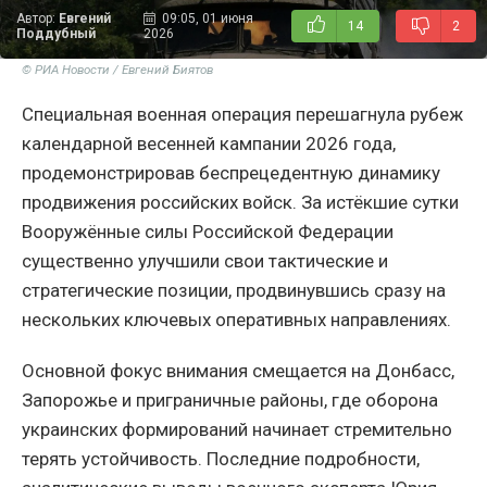
Автор:
Евгений
09:05, 01 июня
14
2
Поддубный
2026
© РИА Новости / Евгений Биятов
Специальная военная операция перешагнула рубеж
календарной весенней кампании 2026 года,
продемонстрировав беспрецедентную динамику
продвижения российских войск. За истёкшие сутки
Вооружённые силы Российской Федерации
существенно улучшили свои тактические и
стратегические позиции, продвинувшись сразу на
нескольких ключевых оперативных направлениях.
Основной фокус внимания смещается на Донбасс,
Запорожье и приграничные районы, где оборона
украинских формирований начинает стремительно
терять устойчивость. Последние подробности,