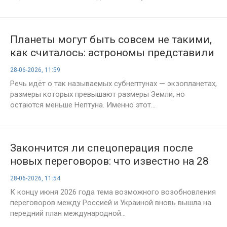
Планеты могут быть совсем не такими,
как считалось: астрономы представили
новую гипотезу о строении миров
28-06-2026, 11:59
Речь идёт о так называемых субнептунах — экзопланетах,
размеры которых превышают размеры Земли, но
остаются меньше Нептуна. Именно этот...
Закончится ли спецоперация после
новых переговоров: что известно на 28
июня о перспективах мира на Украине
28-06-2026, 11:54
К концу июня 2026 года тема возможного возобновления
переговоров между Россией и Украиной вновь вышла на
передний план международной...