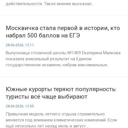
действительности. Такое мнение высказал...
Москвичка стала первой в истории, кто
набрал 500 баллов на ЕГЭ
28-06-2026, 12:11
Выпускница столичной школы №1409 Екатерина Малкова
показала уникальный результат на Едином
государственном экзамене, набрав максимальные...
Южные курорты теряют популярность:
туристы всё чаще выбирают
прохладные направления вместо
28-06-2026, 12:05
привычного отдыха у моря
Привычная модель летнего отдыха стремительно
меняется под влиянием климатических изменений. Если
ещё несколько лет назад июль и август...