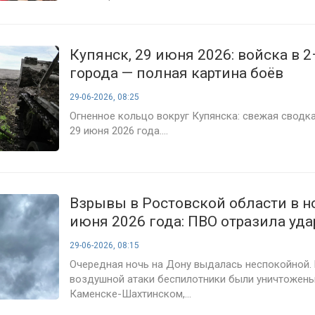
Купянск, 29 июня 2026: войска в 2
города — полная картина боёв
29-06-2026, 08:25
Огненное кольцо вокруг Купянска: свежая сводка
29 июня 2026 года....
Взрывы в Ростовской области в но
июня 2026 года: ПВО отразила уд
Каменске-Шахтинском и двух рай
29-06-2026, 08:15
Очередная ночь на Дону выдалась неспокойной. 
воздушной атаки беспилотники были уничтожены
Каменске-Шахтинском,...