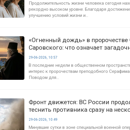
Продолжительность жизни человека сегодня нах
рекордно высоком уровне. Благодаря достижен
улучшению условий жизни и...
«Огненный дождь» в пророчестве
Саровского: что означает загадоч
как его объясняют священнослуж
29-06-2026, 10:57
В последние недели в общественном пространст
интерес к пророчествам преподобного Серафима
Поводом для...
Фронт движется: ВС России прод
теснить противника сразу на неск
направлениях — итоги 1586-го дня
29-06-2026, 10:49
июня 2026 года
Минувшие сутки в зоне специальной военной опе