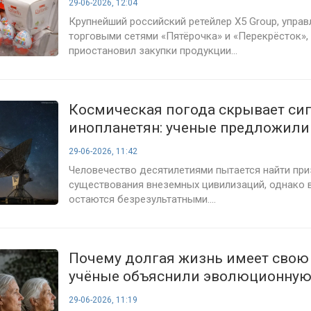
29-06-2026, 12:04
Крупнейший российский ретейлер X5 Group, упра
торговыми сетями «Пятёрочка» и «Перекрёсток»,
приостановил закупки продукции...
Космическая погода скрывает си
инопланетян: ученые предложили
объяснение «великого молчания»
29-06-2026, 11:42
Человечество десятилетиями пытается найти при
существования внеземных цивилизаций, однако 
остаются безрезультатными....
Почему долгая жизнь имеет свою 
учёные объяснили эволюционную
старения
29-06-2026, 11:19