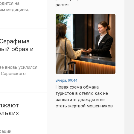
одится на
растет
иям медицины,
 Серафима
ный образ и
ители
ве вновь усилился
 Саровского.
Вчера, 09:44
Новая схема обмана
туристов в отелях: как не
заплатить дважды и не
олжают
стать жертвой мошенников
ольких
 СВО, 29
рации