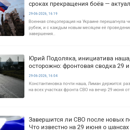
сроках прекращения боёв — актуал
июня 2026 года
29-06-2026, 16:19
Военная спецоперация на Украине перешагнула ч
рубеж, и с каждым новым месяцем её проведения
завершения...
Юрий Подоляка, инициатива наша,
осторожно: фронтовая сводка 29 
успехи, угрозы и тревожные сигн
29-06-2026, 16:04
Константиновка почти наша, Лиман держится: ра
на всех участках фронта СВО на вечер 29 июня от
Завершится ли СВО после новых п
Что известно на 29 июня о шансах