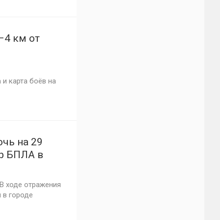
–4 км от
 и карта боёв на
чь на 29
ар БПЛА в
онах
В ходе отражения
 в городе