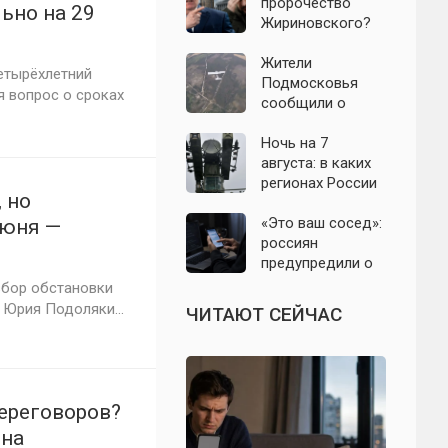
российского
пророчество
ьно на 29
производителя
Жириновского?
телевизоров
Почему
Зеленский вновь
Жители
етырёхлетний
отказался от
Подмосковья
 вопрос о сроках
выборов на
сообщили о
Украине
новых взрывах:
обнародованы
Ночь на 7
подробности о
августа: в каких
налёте
регионах России
 но
беспилотников 7
объявляли угрозу
августа
атаки БПЛА и
«Это ваш сосед»:
июня —
какие аэропорты
россиян
алы
вводили
предупредили о
ограничения
новой схеме
збор обстановки
мошенников с
 Юрия Подоляки...
ЧИТАЮТ СЕЙЧАС
опасными
файлами
ереговоров?
 на