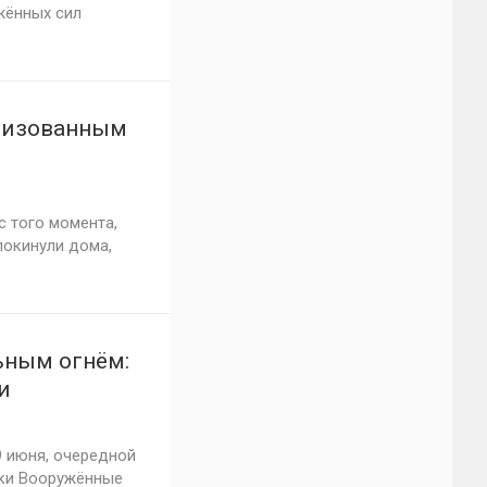
жённых сил
илизованным
с того момента,
покинули дома,
ьным огнём:
и
9 июня, очередной
тки Вооружённые