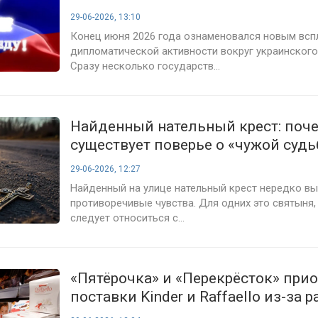
урегулирование конфликта
29-06-2026, 13:10
Конец июня 2026 года ознаменовался новым вс
дипломатической активности вокруг украинского
Сразу несколько государств...
Найденный нательный крест: поч
существует поверье о «чужой судь
советуют священники
29-06-2026, 12:27
Найденный на улице нательный крест нередко в
противоречивые чувства. Для одних это святыня,
следует относиться с...
«Пятёрочка» и «Перекрёсток» при
поставки Kinder и Raffaello из-за 
по ценам