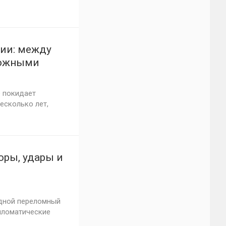
сии: между
вожными
июня 2026
 покидает
есколько лет,
оры, удары и
едной переломный
пломатические