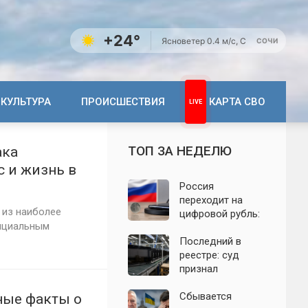
+24°
Ясно
ветер 0.4 м/с, С
СОЧИ
КУЛЬТУРА
ПРОИСШЕСТВИЯ
КАРТА СВО
ТОП ЗА НЕДЕЛЮ
ака
 и жизнь в
Россия
переходит на
 из наиболее
цифровой рубль:
фициальным
почему новую
систему сравнили
Последний в
с моделью СССР
реестре: суд
признал
банкротом
единственного
Сбывается
ные факты о