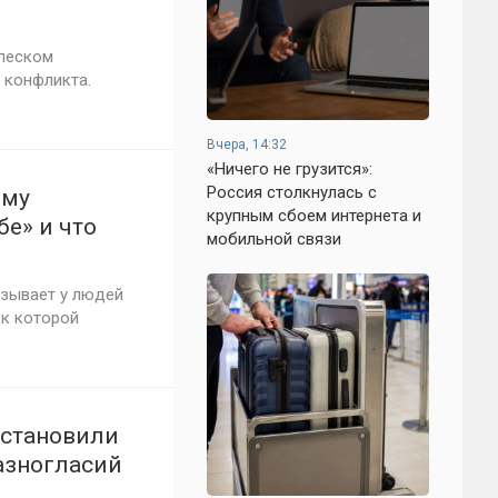
плеском
 конфликта.
Вчера, 14:32
«Ничего не грузится»:
Россия столкнулась с
ему
крупным сбоем интернета и
бе» и что
мобильной связи
ызывает у людей
 к которой
остановили
разногласий