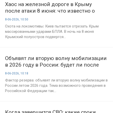
Хаос на железной дороге в Крыму
после атаки 8 июня: что известно о
погибших, задержках поездов и
8-06-2026, 10:50
последствиях удара
Охота на локомотивы: Киев пытается отрезать Крым
массированными ударами БПЛА. В ночь на 8 июня
Крымский полуостров подвергся...
Объявят ли вторую волну мобилизации
в 2026 году в России: будет ли после
выборов. Свежие новости и прогнозы
8-06-2026, 10:18
экспертов на 08.06.2026
Фактор резерва: объявят ли вторую волну мобилизации в
России летом 2026 года. Тема возможного проведения в
Российской Федерации так...
Когда завершится СВО: какие сроки