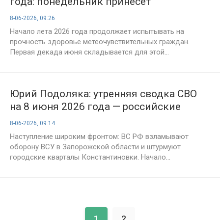
года: понедельник принесет
метеопатам сильные головные боли
8-06-2026, 09:26
из-за двух последовательных
Начало лета 2026 года продолжает испытывать на
геоштормов, свежий прогноз на день
прочность здоровье метеочувствительных граждан.
Первая декада июня складывается для этой...
Юрий Подоляка: утренняя сводка СВО
на 8 июня 2026 года — российские
войска развивают наступление в
8-06-2026, 09:14
Запорожье и Донбассе
Наступление широким фронтом: ВС РФ взламывают
оборону ВСУ в Запорожской области и штурмуют
городские кварталы Константиновки. Начало...
1
2