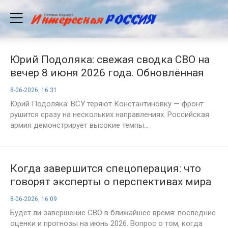
Юрий Подоляка: свежая сводка СВО на
вечер 8 июня 2026 года. Обновлённая
карта боевых действий. Группировка
8-06-2026, 16:31
ВСУ в Константиновке фактически
Юрий Подоляка: ВСУ теряют Константиновку — фронт
окружена, продолжается штурм Лимана
рушится сразу на нескольких направлениях. Российская
армия демонстрирует высокие темпы...
Когда завершится спецоперация: что
говорят эксперты о перспективах мира
в 2026 году
8-06-2026, 16:09
Будет ли завершение СВО в ближайшее время: последние
оценки и прогнозы на июнь 2026. Вопрос о том, когда