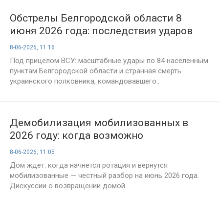
Обстрелы Белгородской области 8
июня 2026 года: последствия ударов
ВСУ, пострадавшие и свежая
8-06-2026, 11:16
обстановка в регионе
Под прицелом ВСУ: масштабные удары по 84 населенным
пунктам Белгородской области и странная смерть
украинского полковника, командовавшего...
Демобилизация мобилизованных в
2026 году: когда возможно
возвращение участников СВО домой —
8-06-2026, 11:05
последние новости на 8 июня
Дом ждет: когда начнется ротация и вернутся
мобилизованные — честный разбор на июнь 2026 года.
Дискуссии о возвращении домой...