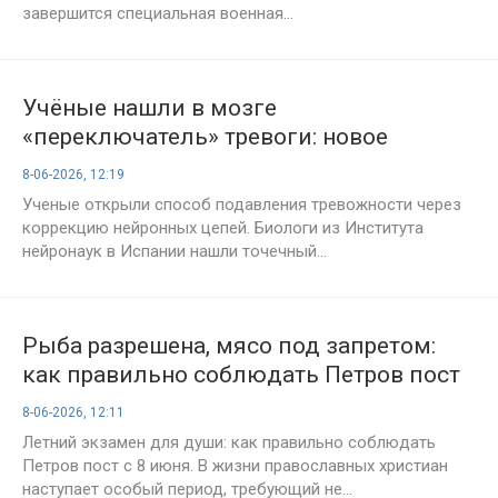
завершится специальная военная...
Учёные нашли в мозге
«переключатель» тревоги: новое
открытие может изменить лечение
8-06-2026, 12:19
психических расстройств
Ученые открыли способ подавления тревожности через
коррекцию нейронных цепей. Биологи из Института
нейронаук в Испании нашли точечный...
Рыба разрешена, мясо под запретом:
как правильно соблюдать Петров пост
с 8 июня 2026 года
8-06-2026, 12:11
Летний экзамен для души: как правильно соблюдать
Петров пост с 8 июня. В жизни православных христиан
наступает особый период, требующий не...