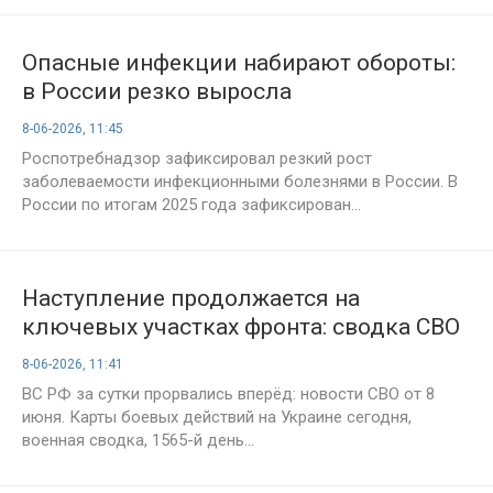
Опасные инфекции набирают обороты:
в России резко выросла
заболеваемость корью, краснухой и
8-06-2026, 11:45
гемофильной инфекцией
Роспотребнадзор зафиксировал резкий рост
заболеваемости инфекционными болезнями в России. В
России по итогам 2025 года зафиксирован...
Наступление продолжается на
ключевых участках фронта: сводка СВО
на 8 июня 2026 года, карты боевых
8-06-2026, 11:41
действий и главные события 1565-го
ВС РФ за сутки прорвались вперёд: новости СВО от 8
дня спецоперации
июня. Карты боевых действий на Украине сегодня,
военная сводка, 1565-й день...