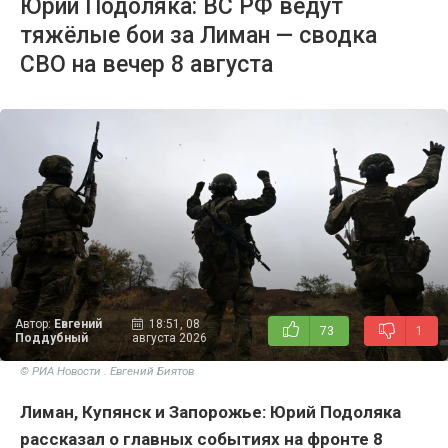
Юрий Подоляка: ВС РФ ведут
тяжёлые бои за Лиман — сводка
СВО на вечер 8 августа
Автор:
Евгений
18:51, 08
73
1
Поддубный
августа 2026
© РИА Новости . Евгений Биятов
Лиман, Купянск и Запорожье: Юрий Подоляка
рассказал о главных событиях на фронте 8