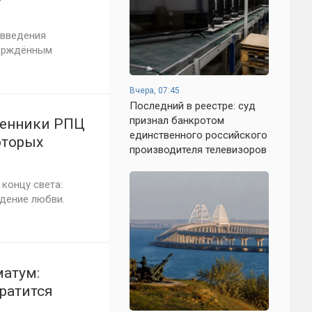
 введения
верждённым
Вчера, 07:45
Последний в реестре: суд
признал банкротом
щенники РПЦ
единственного российского
оторых
производителя телевизоров
концу света:
дение любви.
матум:
кратится