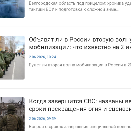
Белгородская область под прицелом: хроника уд
тактики ВСУ и подготовка к сложной зиме....
Объявят ли в России вторую волн
мобилизации: что известно на 2 
года и почему эксперты не ждут 
2-06-2026, 10:24
решений
Будет ли вторая волна мобилизации в России в 202
Когда завершится СВО: названы в
сроки прекращения огня и сценар
окончания конфликта — свежие но
2-06-2026, 09:59
июня 2026 года
Вопрос о сроках завершения специальной военн