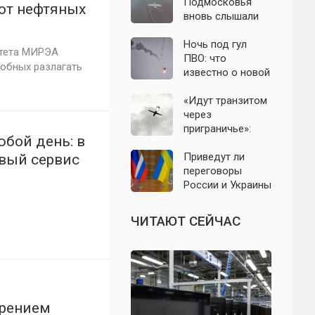
с моделью СССР
Подмосковья
от нефтяных
вновь слышали
хлопки в небе:
что известно об
Ночь под гул
итета МИРЭА
отражении
ПВО: что
собных разлагать
налёта БПЛА в
известно о новой
ночь на 6 августа
атаке БПЛА на
Подмосковье и
«Идут транзитом
Москву 6 августа
через
приграничье»:
юбой день: в
офицер назвал
точки запуска
Приведут ли
вый сервис
дронов ВСУ по
переговоры
Подмосковью
России и Украины
к завершению
СВО: что
ЧИТАЮТ СЕЙЧАС
известно на 6
августа 2026
года? Последние
заявления
политиков
ирением