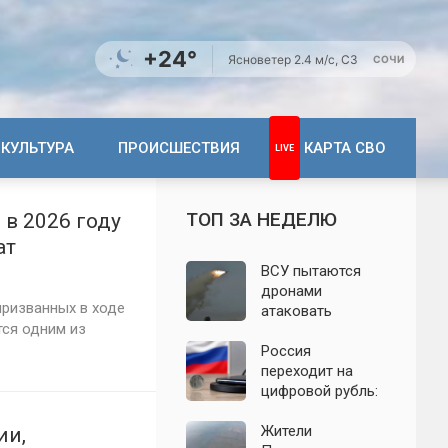
+24°
Ясно
ветер 2.4 м/с, СЗ
СОЧИ
КУЛЬТУРА
ПРОИСШЕСТВИЯ
КАРТА СВО
ТОП ЗА НЕДЕЛЮ
 в 2026 году
ат
ВСУ пытаются
дронами
ризванных в ходе
атаковать
тся одним из
территорию
Крыма: свежие
Россия
подробности
переходит на
налёта на
цифровой рубль:
сегодня,
почему новую
06.08.2026
систему сравнили
Жители
ии,