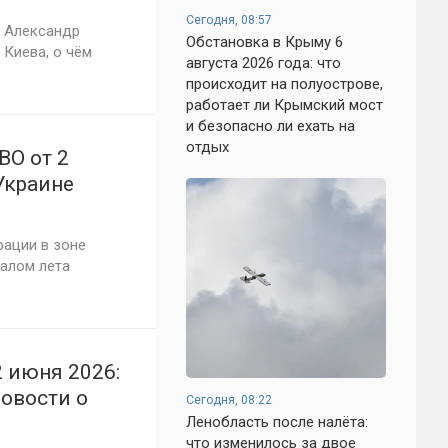
Сегодня, 08:57
и Александр
Обстановка в Крыму 6
 Киева, о чём
августа 2026 года: что
происходит на полуострове,
работает ли Крымский мост
и безопасно ли ехать на
отдых
ВО от 2
Украине
ень
ации в зоне
чалом лета
 июня 2026:
новости о
Сегодня, 08:22
Ленобласть после налёта:
что изменилось за двое