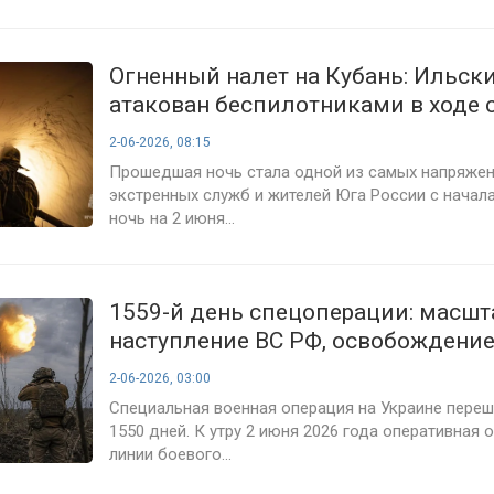
Огненный налет на Кубань: Ильск
атакован беспилотниками в ходе 
массовой ночной атаки
2-06-2026, 08:15
Прошедшая ночь стала одной из самых напряже
экстренных служб и жителей Юга России с начала
ночь на 2 июня...
1559-й день спецоперации: масшт
наступление ВС РФ, освобождени
территорий и сокрушительные уда
2-06-2026, 03:00
тылам противника
Специальная военная операция на Украине переш
1550 дней. К утру 2 июня 2026 года оперативная 
линии боевого...