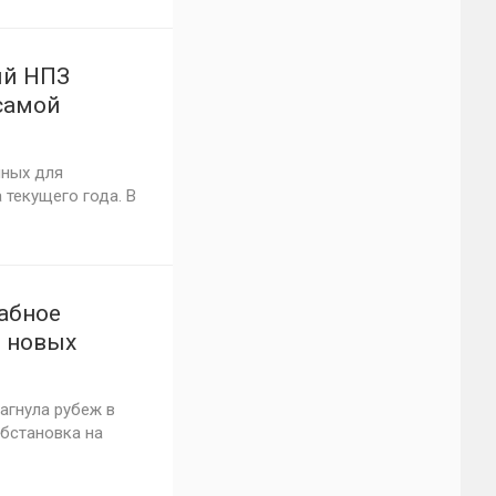
ий НПЗ
самой
нных для
 текущего года. В
абное
е новых
ры по
агнула рубеж в
обстановка на