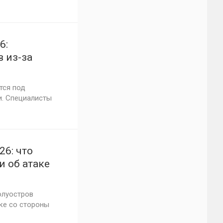
6:
 из-за
ик. Свежий
тся под
и. Специалисты
26: что
и об атаке
и о ситуации
полуостров
ке со стороны