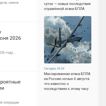
аров, смена
суток — новые последствия
отражённой атаки БПЛА
у
июня 2026
новых
6 году....
Сегодня, 09:20
Массированная атака БПЛА
на Россию ночью 6 августа:
ероятные
что известно о
ии
последствиях к этому часу
вости на 2
ой операции