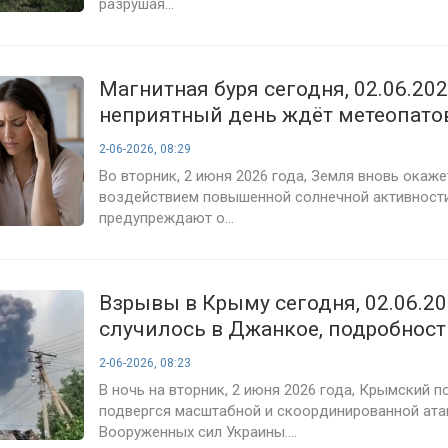
разрушая...
Магнитная буря сегодня, 02.06.202
неприятный день ждёт метеопатов
сильных головных болей во вторн
2-06-2026, 08:29
прогноз на день
Во вторник, 2 июня 2026 года, Земля вновь окаже
воздействием повышенной солнечной активност
предупреждают о...
Взрывы в Крыму сегодня, 02.06.20
случилось в Джанкое, подробност
ВСУ на полуостров, свежие новост
2-06-2026, 08:23
В ночь на вторник, 2 июня 2026 года, Крымский 
подвергся масштабной и скоординированной ата
Вооруженных сил Украины....