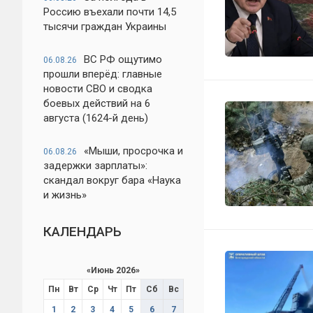
Россию въехали почти 14,5
тысячи граждан Украины
ВС РФ ощутимо
06.08.26
прошли вперёд: главные
новости СВО и сводка
боевых действий на 6
августа (1624-й день)
«Мыши, просрочка и
06.08.26
задержки зарплаты»:
скандал вокруг бара «Наука
и жизнь»
КАЛЕНДАРЬ
«
Июнь 2026
»
Пн
Вт
Ср
Чт
Пт
Сб
Вс
1
2
3
4
5
6
7