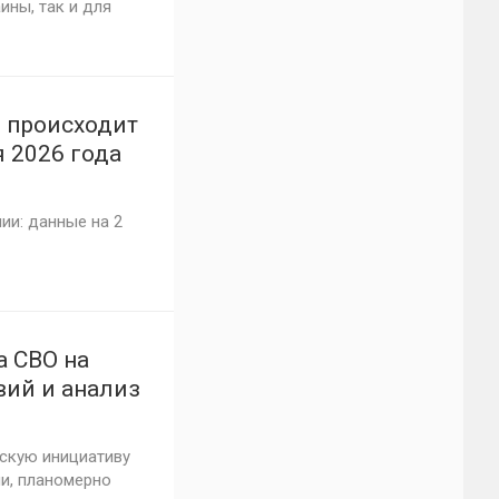
ины, так и для
о происходит
 2026 года
ии: данные на 2
а СВО на
вий и анализ
ескую инициативу
и, планомерно