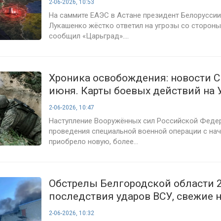
2-06-2026, 10:53
На саммите ЕАЭС в Астане президент Белорусси
Лукашенко жёстко ответил на угрозы со стороны
сообщил «Царьград»....
Хроника освобождения: новости С
июня. Карты боевых действий на 
сегодня, военная сводка, 1559-й д
2-06-2026, 10:47
спецоперации
Наступление Вооружённых сил Российской Федер
проведения специальной военной операции с на
приобрело новую, более...
Обстрелы Белгородской области 2
последствия ударов ВСУ, свежие 
ситуации в Белгороде
2-06-2026, 10:32