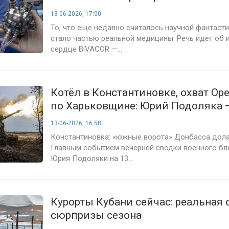
13-06-2026, 17:00
То, что еще недавно считалось научной фантасти
стало частью реальной медицины. Речь идет об 
сердце BiVACOR —...
Котёл в Константиновке, охват Ор
по Харьковщине: Юрий Подоляка 
событиях на фронте вечером 13 и
13-06-2026, 16:58
года, последняя сводка СВО
Константиновка: «южные ворота» Донбасса дол
Главным событием вечерней сводки военного бло
Юрия Подоляки на 13...
Курорты Кубани сейчас: реальная 
сюрпризы сезона