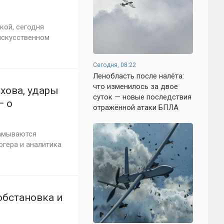
кой, сегодня
искусственном
Сегодня, 08:22
Ленобласть после налёта:
что изменилось за двое
ехова, удары
суток — новые последствия
— о
отражённой атаки БПЛА
юня 2026
амываются
гера и аналитика
обстановка и