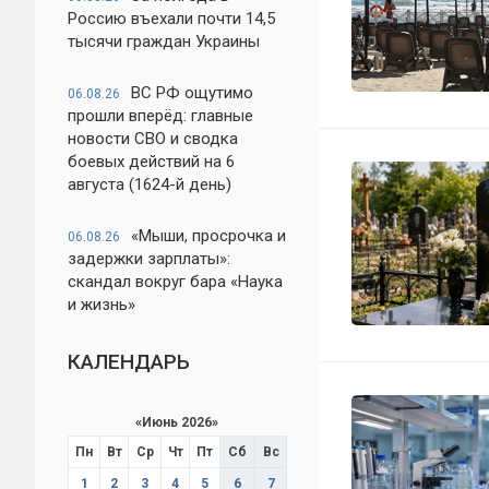
Россию въехали почти 14,5
тысячи граждан Украины
ВС РФ ощутимо
06.08.26
прошли вперёд: главные
новости СВО и сводка
боевых действий на 6
августа (1624-й день)
«Мыши, просрочка и
06.08.26
задержки зарплаты»:
скандал вокруг бара «Наука
и жизнь»
КАЛЕНДАРЬ
«
Июнь 2026
»
Пн
Вт
Ср
Чт
Пт
Сб
Вс
1
2
3
4
5
6
7