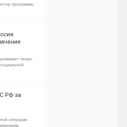
ректор программы
оссия
начение
реживает тихую,
 социальной
С РФ за
 июня 2026
нной операции.
движением