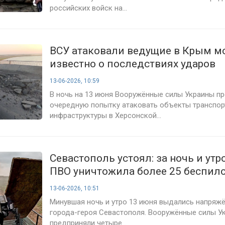
российских войск на...
ВСУ атаковали ведущие в Крым мо
известно о последствиях ударов
13-06-2026, 10:59
В ночь на 13 июня Вооружённые силы Украины п
очередную попытку атаковать объекты транспор
инфраструктуры в Херсонской...
Севастополь устоял: за ночь и утр
ПВО уничтожила более 25 беспил
в ходе четырёх волн атак
13-06-2026, 10:51
Минувшая ночь и утро 13 июня выдались напряж
города-героя Севастополя. Вооружённые силы У
предприняли четыре...