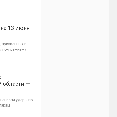
на 13 июня
, призванных в
, по-прежнему
5
й области —
нанесли удары по
такам