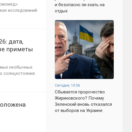
ромомед»
и безопасно ли ехать на
ских исследований
отдых
6: дата,
ые приметы
самых необычных
о солнцестояния.
Сегодня, 10:56
Сбывается пророчество
Жириновского? Почему
положена
Зеленский вновь отказался
от выборов на Украине