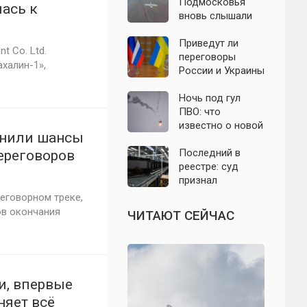
с моделью СССР
Подмосковья
лась к
вновь слышали
хлопки в небе:
что известно об
Приведут ли
t Co. Ltd.
отражении
переговоры
ахалин-1»,
налёта БПЛА в
России и Украины
ночь на 6 августа
к завершению
СВО: что
Ночь под гул
известно на 6
ПВО: что
августа 2026
известно о новой
енили шансы
года? Последние
атаке БПЛА на
заявления
Подмосковье и
Последний в
ереговоров
политиков
Москву 6 августа
реестре: суд
признал
банкротом
еговорном треке,
единственного
ов окончания
ЧИТАЮТ СЕЙЧАС
российского
производителя
телевизоров
и, впервые
няет всё