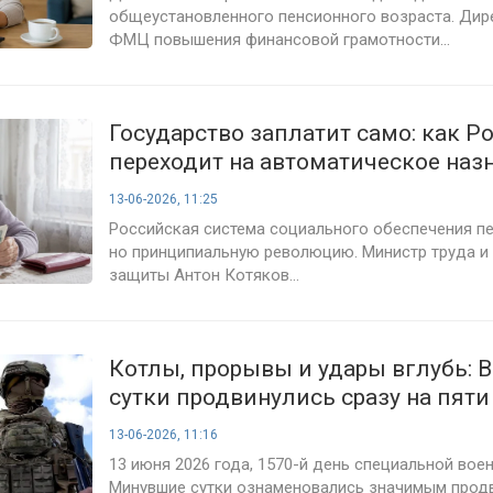
общеустановленного пенсионного возраста. Ди
ФМЦ повышения финансовой грамотности...
Государство заплатит само: как Р
переходит на автоматическое наз
пенсий и пособий
13-06-2026, 11:25
Российская система социального обеспечения пе
но принципиальную революцию. Министр труда и
защиты Антон Котяков...
Котлы, прорывы и удары вглубь: В
сутки продвинулись сразу на пяти
направлениях — сводка СВО на 13
13-06-2026, 11:16
года
13 июня 2026 года, 1570-й день специальной вое
Минувшие сутки ознаменовались значимым про