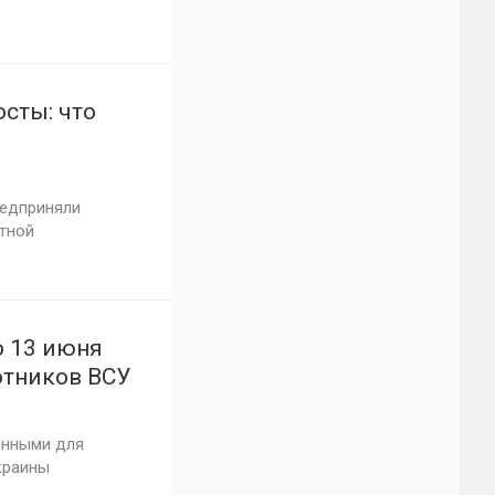
сты: что
редприняли
тной
о 13 июня
отников ВСУ
ёнными для
краины