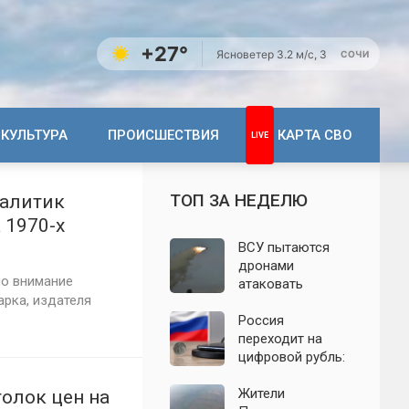
+27°
Ясно
ветер 3.2 м/с, З
СОЧИ
КУЛЬТУРА
ПРОИСШЕСТВИЯ
КАРТА СВО
ТОП ЗА НЕДЕЛЮ
налитик
 1970-х
ВСУ пытаются
дронами
ло внимание
атаковать
рка, издателя
территорию
Крыма: свежие
Россия
подробности
переходит на
налёта на
цифровой рубль:
сегодня,
почему новую
06.08.2026
систему сравнили
Жители
олок цен на