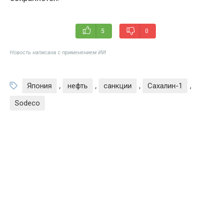
5
0
Новость написана с применением ИИ
Япония
,
нефть
,
санкции
,
Сахалин-1
,
Sodeco