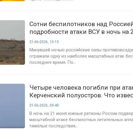
Сотни беспилотников над Россией
подробности атаки ВСУ в ночь на 
21-06-2026, 10:15
Минувшей ночью российские силы противовозд
отражали одну из наиболее масштабных атак бе
последнее время. По...
Четыре человека погибли при ата
Керченский полуостров. Что извес
ударах БПЛА по Крыму и Краснод
21-06-2026, 09:40
краю
В ночь на 21 июня южные регионы России подве
масштабной атаке беспилотных летательных апп
тяжёлые последствия...