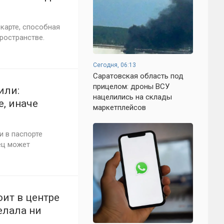
 карте, способная
ространстве.
Сегодня, 06:13
Саратовская область под
прицелом: дроны ВСУ
или:
нацелились на склады
е, иначе
маркетплейсов
 в паспорте
ец может
ит в центре
елала ни