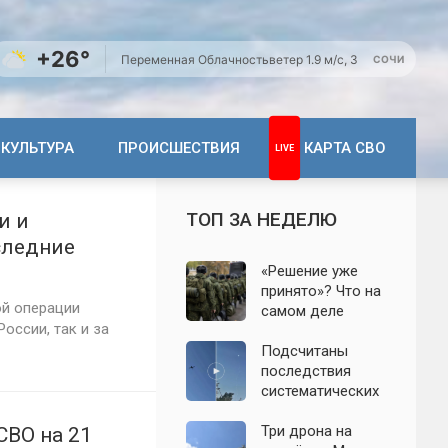
+26°
Переменная Облачность
ветер 1.9 м/с, З
СОЧИ
КУЛЬТУРА
ПРОИСШЕСТВИЯ
КАРТА СВО
ТОП ЗА НЕДЕЛЮ
и и
следние
«Решение уже
принято»? Что на
ой операции
самом деле
оссии, так и за
известно о
мобилизации
Подсчитаны
осенью 2026
последствия
года. Указ № 419,
систематических
взломанный
атак БПЛА на
канал и осенние
Ленинградскую
Три дрона на
СВО на 21