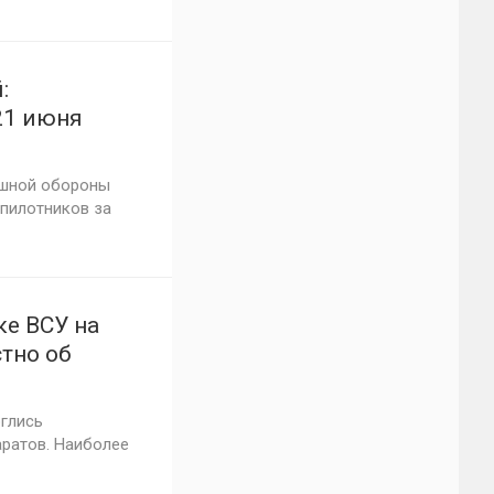
:
21 июня
ушной обороны
спилотников за
ке ВСУ на
тно об
арскому
рглись
аратов. Наиболее