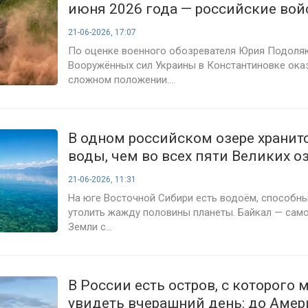
июня 2026 года — российские вой
завершают разгром обороны ВСУ 
21-06-2026, 17:07
Константиновке
По оценке военного обозревателя Юрия Подоляк
Вооружённых сил Украины в Константиновке оказ
сложном положении....
В одном российском озере хранит
воды, чем во всех пяти Великих о
Северной Америки вместе взятых
21-06-2026, 11:31
На юге Восточной Сибири есть водоём, способны
утолить жажду половины планеты. Байкал — само
Земли с...
В России есть остров, с которого
увидеть вчерашний день: до Аме