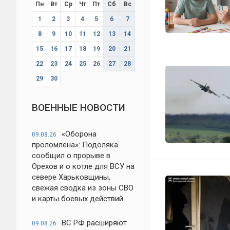
Пн
Вт
Ср
Чт
Пт
Сб
Вс
1
2
3
4
5
6
7
8
9
10
11
12
13
14
15
16
17
18
19
20
21
22
23
24
25
26
27
28
29
30
ВОЕННЫЕ НОВОСТИ
«Оборона
09.08.26
проломлена»: Подоляка
сообщил о прорыве в
Орехов и о котле для ВСУ на
севере Харьковщины,
свежая сводка из зоны СВО
и карты боевых действий
ВС РФ расширяют
09.08.26