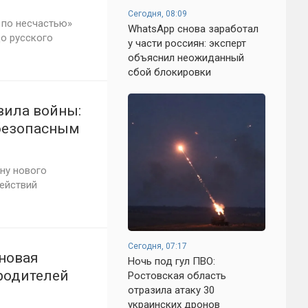
Сегодня, 08:09
 по несчастью»
WhatsApp снова заработал
о русского
у части россиян: эксперт
объяснил неожиданный
сбой блокировки
вила войны:
 безопасным
ну нового
действий
Сегодня, 07:17
 новая
Ночь под гул ПВО:
родителей
Ростовская область
отразила атаку 30
украинских дронов