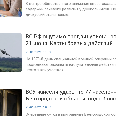
В центре общественного внимания вновь оказал
задержки речевого развития у дошкольников. П
дискуссий стали новые...
ВС РФ ощутимо продвинулись: нов
21 июня. Карты боевых действий 
сегодня, военная сводка, 1578-й д
21-06-2026, 11:09
спецоперации
На 1578-й день специальной военной операции р
продолжают развивать наступательные действия 
нескольких участках...
ВСУ нанесли удары по 77 населё
Белгородской области: подробнос
обстрелов на 21 июня 2026 года
21-06-2026, 10:57
Очередные сутки в приграничье Белгородской об