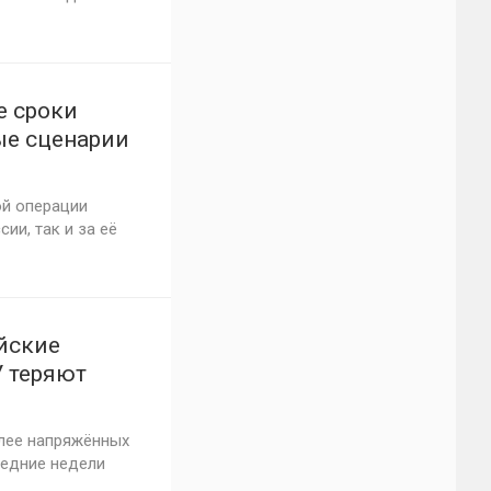
е сроки
ые сценарии
6 года
ой операции
ии, так и за её
ийские
У теряют
олее напряжённых
ледние недели