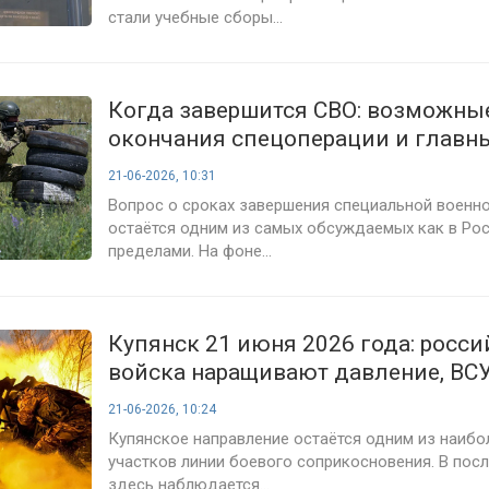
стали учебные сборы...
Когда завершится СВО: возможны
окончания спецоперации и главн
развития событий на 21 июня 202
21-06-2026, 10:31
Вопрос о сроках завершения специальной военн
остаётся одним из самых обсуждаемых как в Росс
пределами. На фоне...
Купянск 21 июня 2026 года: росс
войска наращивают давление, ВС
позиции на подступах к городу
21-06-2026, 10:24
Купянское направление остаётся одним из наиб
участков линии боевого соприкосновения. В пос
здесь наблюдается...