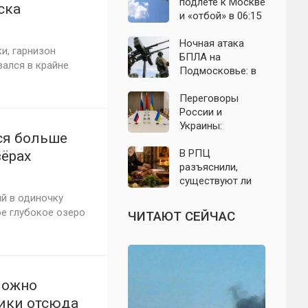
выборы: откуда
область: что
подлёте к Москве
ска
растут слухи о
известно к 7
и «отбой» в 06:15
в
мобилизации
августа 2026 года
— что известно о
ночном налёте на
Ночная атака
и, гарнизон
Подмосковье
БПЛА на
ался в крайне
Подмосковье: в
Волоколамском
округе сбиты
Переговоры
воздушные цели
России и
Украины:
ся больше
приблизилась ли
перспектива
В РПЦ
зёрах
завершения СВО
разъяснили,
— что известно
существуют ли
на 9 августа 2026
продукты,
й в одиночку
года
которые
е глубокое озеро
ЧИТАЮТ СЕЙЧАС
православным
нельзя есть даже
вне поста
 можно
рики отсюда