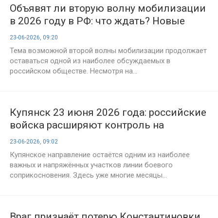
Объявят ли вторую волну мобилизации
в 2026 году в РФ: что ждать? Новые
заявления политиков и экспертов,
23-06-2026, 09:20
свежие новости на 23.06.2026
Тема возможной второй волны мобилизации продолжает
оставаться одной из наиболее обсуждаемых в
российском обществе. Несмотря на...
Купянск 23 июня 2026 года: российские
войска расширяют контроль на
подступах к городу, ожесточённые бои
23-06-2026, 09:02
продолжаются
Купянское направление остаётся одним из наиболее
важных и напряжённых участков линии боевого
соприкосновения. Здесь уже многие месяцы...
Враг признаёт потерю Константиновки