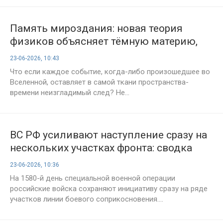
Память мироздания: новая теория
физиков объясняет тёмную материю,
циклы Большого взрыва и парадоксы
23-06-2026, 10:43
чёрных дыр
Что если каждое событие, когда-либо произошедшее во
Вселенной, оставляет в самой ткани пространства-
времени неизгладимый след? Не...
ВС РФ усиливают наступление сразу на
нескольких участках фронта: сводка
СВО на 23 июня 2026 года, 1580-й день
23-06-2026, 10:36
спецоперации
На 1580-й день специальной военной операции
российские войска сохраняют инициативу сразу на ряде
участков линии боевого соприкосновения....