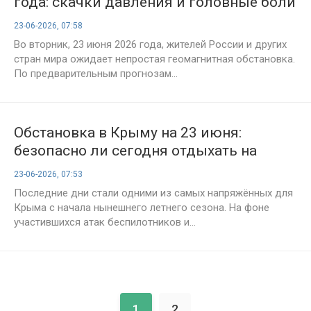
года: скачки давления и головные боли
могут настигнуть метеопатов во
23-06-2026, 07:58
вторник из-за геошторма
Во вторник, 23 июня 2026 года, жителей России и других
стран мира ожидает непростая геомагнитная обстановка.
По предварительным прогнозам...
Обстановка в Крыму на 23 июня:
безопасно ли сегодня отдыхать на
полуострове, что с поездами,
23-06-2026, 07:53
последние новости
Последние дни стали одними из самых напряжённых для
Крыма с начала нынешнего летнего сезона. На фоне
участившихся атак беспилотников и...
1
2