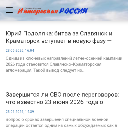
Юрий Подоляка: битва за Славянск и
Краматорск вступает в новую фазу —
как развивается наступление ВС РФ на
23-06-2026, 16:04
фронтах СВО вечером 23 июня
Одним из ключевых направлений летне-осенней кампании
2026 года становится Славянско-Краматорская
агломерация. Такой вывод следует из...
Завершится ли СВО после переговоров:
что известно 23 июня 2026 года о
сроках окончания спецоперации на
23-06-2026, 14:39
Украине
Вопрос о сроках завершения специальной военной
операции остаётся одним из самых обсуждаемых как в