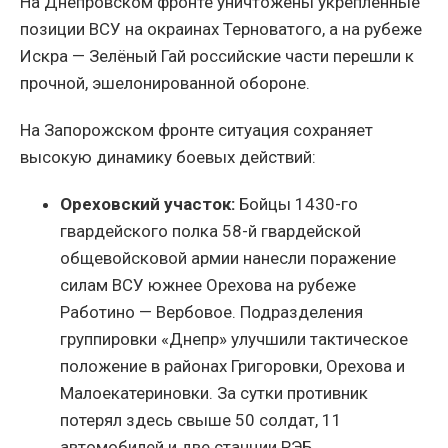
На Днепровском фронте уничтожены укреплённые
позиции ВСУ на окраинах Терноватого, а на рубеже
Искра — Зелёный Гай российские части перешли к
прочной, эшелонированной обороне.
На Запорожском фронте ситуация сохраняет
высокую динамику боевых действий:
Ореховский участок:
Бойцы 1430-го
гвардейского полка 58-й гвардейской
общевойсковой армии нанесли поражение
силам ВСУ южнее Орехова на рубеже
Работино — Вербовое. Подразделения
группировки «Днепр» улучшили тактическое
положение в районах Григоровки, Орехова и
Малоекатериновки. За сутки противник
потерял здесь свыше 50 солдат, 11
автомобилей и две станции РЭБ.