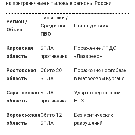
на приграничные и тыловые регионы России:
Тип атаки /
Регион /
Средства
Последствия
Объект
ПВО
Кировская
БПЛА
Поражение ЛПДС
область
противника
«Лазарево»
Ростовская
Сбито 20
Поражение нефтебазы
область
БПЛА
в Матвеевом Кургане
Саратовская
БПЛА
Удар по территории
область
противника
НПЗ
Воронежская
Сбито 12
Без критических
область
БПЛА
разрушений