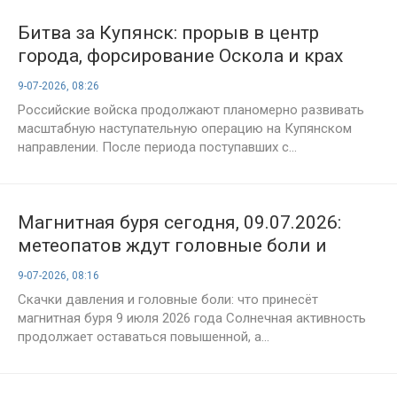
Битва за Купянск: прорыв в центр
города, форсирование Оскола и крах
украинской обороны (Обстановка на
9-07-2026, 08:26
09.07.2026)
Российские войска продолжают планомерно развивать
масштабную наступательную операцию на Купянском
направлении. После периода поступавших с...
Магнитная буря сегодня, 09.07.2026:
метеопатов ждут головные боли и
скачки давления в четверг из-за
9-07-2026, 08:16
геошторма. Свежий прогноз на день
Скачки давления и головные боли: что принесёт
магнитная буря 9 июля 2026 года Солнечная активность
продолжает оставаться повышенной, а...