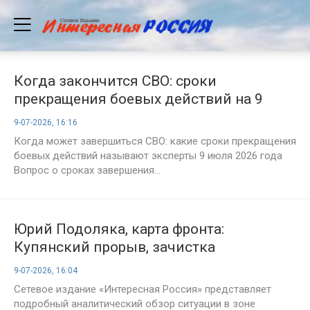
Когда закончится СВО: сроки
прекращения боевых действий на 9
июля от экспертов. Последние новости
9-07-2026, 16:16
о том, когда закончатся бои на Украине
Когда может завершиться СВО: какие сроки прекращения
боевых действий называют эксперты 9 июля 2026 года
Вопрос о сроках завершения...
Юрий Подоляка, карта фронта:
Купянский прорыв, зачистка
Константиновки и купол РЭБ для
9-07-2026, 16:04
Starlink — оперативная сводка на вечер 9
Сетевое издание «Интересная Россия» представляет
июля 2026 года
подробный аналитический обзор ситуации в зоне