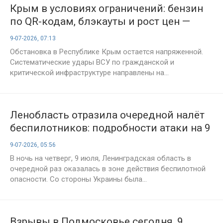
Крым в условиях ограничений: бензин
по QR-кодам, блэкауты и рост цен —
стоит ли ехать в отпуск?
9-07-2026, 07:13
Обстановка в Республике Крым остается напряженной.
Систематические удары ВСУ по гражданской и
критической инфраструктуре направлены на...
Ленобласть отразила очередной налёт
беспилотников: подробности атаки на 9
июля 2026 года
9-07-2026, 05:56
В ночь на четверг, 9 июля, Ленинградская область в
очередной раз оказалась в зоне действия беспилотной
опасности. Со стороны Украины была...
Взрывы в Подмосковье сегодня, 9