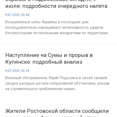
июля: подробности очередного налёта
БПЛА на Московский регион
9-07-2026, 05:44
Вооружённые силы Украины в последние дни
последовательно наращивают интенсивность ударов
беспилотными летательными аппаратами по территории...
Наступление на Сумы и прорыв в
Купянске: подробный анализ
фронтовой ситуации на 9 июля от Юрия
9-07-2026, 05:29
Подоляки
Военный обозреватель Юрий Подоляка в своей свежей
сводке раскрыл детали оперативной обстановки, указав
на стремительное приближение наших...
Жители Ростовской области сообщили