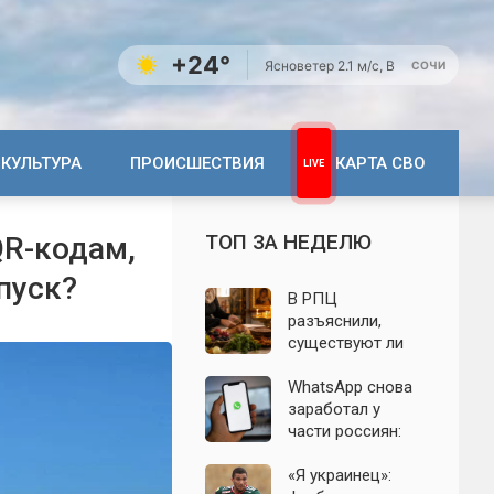
+24°
Ясно
ветер 2.1 м/с, В
СОЧИ
КУЛЬТУРА
ПРОИСШЕСТВИЯ
КАРТА СВО
ТОП ЗА НЕДЕЛЮ
QR-кодам,
пуск?
В РПЦ
разъяснили,
существуют ли
продукты,
которые
WhatsApp снова
православным
заработал у
нельзя есть даже
части россиян:
вне поста
эксперт
объяснил
«Я украинец»: