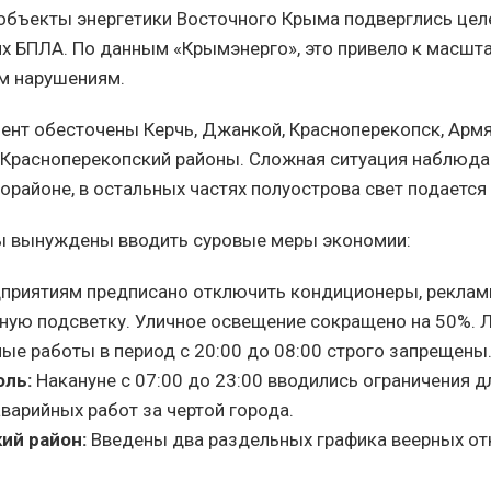
 объекты энергетики Восточного Крыма подверглись це
их БПЛА. По данным «Крымэнерго», это привело к масш
м нарушениям.
ент обесточены Керчь, Джанкой, Красноперекопск, Армя
Красноперекопский районы. Сложная ситуация наблюдае
орайоне, в остальных частях полуострова свет подается
ы вынуждены вводить суровые меры экономии:
приятиям предписано отключить кондиционеры, реклам
рную подсветку. Уличное освещение сокращено на 50%.
ые работы в период с 20:00 до 08:00 строго запрещены
оль:
Накануне с 07:00 до 23:00 вводились ограничения 
аварийных работ за чертой города.
ий район:
Введены два раздельных графика веерных от