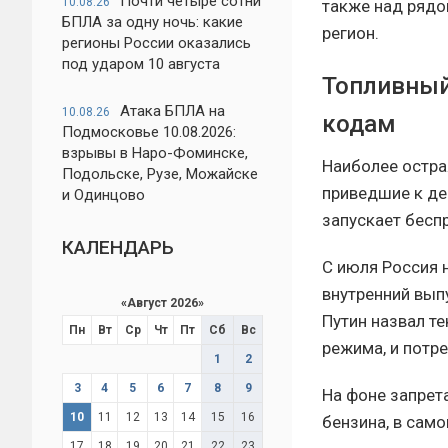
Почти четыре сотни
10.08.26
также над рядо
БПЛА за одну ночь: какие
регион.
регионы России оказались
под ударом 10 августа
Топливный 
Атака БПЛА на
10.08.26
кодам
Подмосковье 10.08.2026:
взрывы в Наро-Фоминске,
Наиболее остра
Подольске, Рузе, Можайске
приведшие к де
и Одинцово
запускает бесп
КАЛЕНДАРЬ
С июля Россия 
внутренний вып
«
Август 2026
»
Путин назвал т
Пн
Вт
Ср
Чт
Пт
Сб
Вс
режима, и потр
1
2
3
4
5
6
7
8
9
На фоне запрет
10
11
12
13
14
15
16
бензина, в сам
17
18
19
20
21
22
23