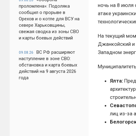
09.08.26
ночь на 8 июля
проломлена»: Подоляка
сообщил о прорыве в
атаке украинск
Орехов и о котле для ВСУ на
технологически
севере Харьковщины,
свежая сводка из зоны СВО
На текущий мом
и карты боевых действий
Джанкойский и 
Западном энерг
ВС РФ расширяют
09.08.26
наступление в зоне СВО:
обстановка и карта боевых
Муниципалитет
действий на 9 августа 2026
года
Ялта:
Пред
архитекту
строительн
Севастоп
лиц из-за 
Белогорск