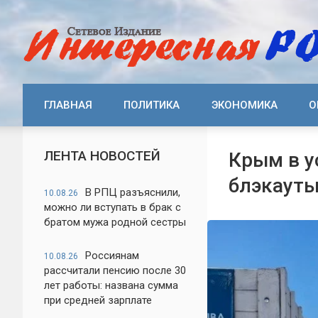
ГЛАВНАЯ
ПОЛИТИКА
ЭКОНОМИКА
О
ЛЕНТА НОВОСТЕЙ
Крым в у
блэкауты 
В РПЦ разъяснили,
10.08.26
можно ли вступать в брак с
братом мужа родной сестры
Россиянам
10.08.26
рассчитали пенсию после 30
лет работы: названа сумма
при средней зарплате