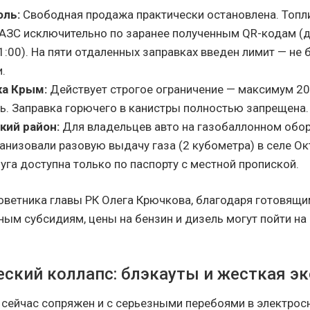
оль:
Свободная продажа практически остановлена. Топл
 АЗС исключительно по заранее полученным QR-кодам (
1:00). На пяти отдаленных заправках введен лимит — не 
и.
ка Крым:
Действует строгое ограничение — максимум 20
ь. Заправка горючего в канистры полностью запрещена.
ий район:
Для владельцев авто на газобаллонном обор
анизовали разовую выдачу газа (2 кубометра) в селе Ок
уга доступна только по паспорту с местной пропиской.
оветника главы РК Олега Крючкова, благодаря готовящ
ным субсидиям, цены на бензин и дизель могут пойти на
еский коллапс: блэкауты и жесткая э
 сейчас сопряжен и с серьезными перебоями в электрос