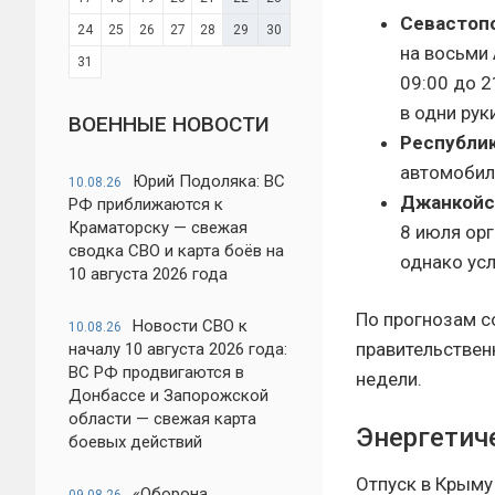
Севастоп
24
25
26
27
28
29
30
на восьми
31
09:00 до 2
в одни рук
ВОЕННЫЕ НОВОСТИ
Республи
автомобил
Юрий Подоляка: ВС
10.08.26
Джанкойск
РФ приближаются к
Краматорску — свежая
8 июля орг
сводка СВО и карта боёв на
однако усл
10 августа 2026 года
По прогнозам с
Новости СВО к
10.08.26
правительствен
началу 10 августа 2026 года:
ВС РФ продвигаются в
недели.
Донбассе и Запорожской
области — свежая карта
Энергетич
боевых действий
Отпуск в Крыму
«Оборона