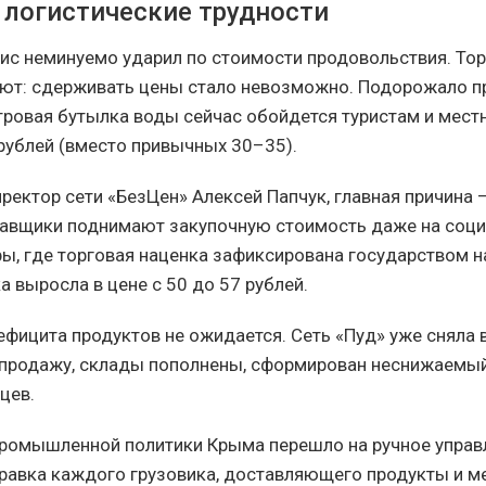
и логистические трудности
ис неминуемо ударил по стоимости продовольствия. То
ют: сдерживать цены стало невозможно. Подорожало пр
ровая бутылка воды сейчас обойдется туристам и мес
 рублей (вместо привычных 30–35).
иректор сети «БезЦен» Алексей Папчук, главная причина
тавщики поднимают закупочную стоимость даже на соц
ы, где торговая наценка зафиксирована государством н
а выросла в цене с 50 до 57 рублей.
дефицита продуктов не ожидается. Сеть «Пуд» уже сняла
 продажу, склады пополнены, сформирован неснижаемый
цев.
ромышленной политики Крыма перешло на ручное управ
правка каждого грузовика, доставляющего продукты и 