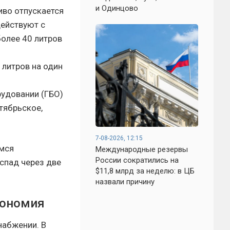
и Одинцово
иво отпускается
действуют с
более 40 литров
 литров на один
удовании (ГБО)
тябрьское,
7-08-2026, 12:15
имся
Международные резервы
России сократились на
 спад через две
$11,8 млрд за неделю: в ЦБ
назвали причину
кономия
набжении. В