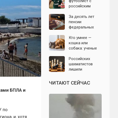
неожиданный
футболист с
сбой блокировки
российским
паспортом
Мампасси уехал
За десять лет
из России и
пенсии
сделал
федеральных
заявление
чиновников
выросли более
Кто умнее —
чем вдвое
кошка или
собака: ученые
объяснили,
почему число
Российских
нейронов не дает
шахматистов
ответа
лишили
командной
Олимпиады-2026:
ЧИТАЮТ СЕЙЧАС
названа причина
ками БПЛА и
решения ФИДЕ
У по
иона, и, хотя