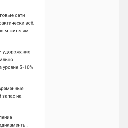
рговые сети
актически всё.
тным жителям
 — удорожание
иально
а уровне 5-10%.
 временные
 запас на
ление
медикаменты,