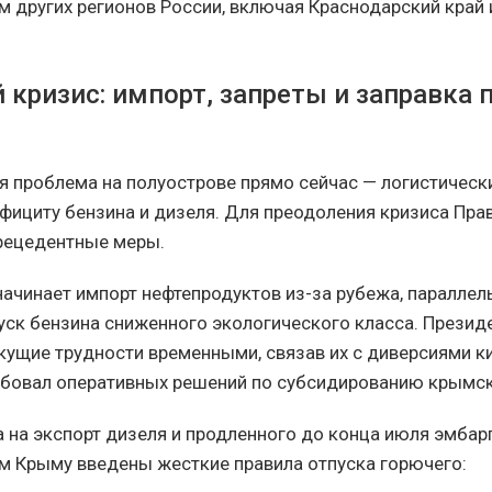
м других регионов России, включая Краснодарский край
кризис: импорт, запреты и заправка п
я проблема на полуострове прямо сейчас — логистически
фициту бензина и дизеля. Для преодоления кризиса Пра
рецедентные меры.
начинает импорт нефтепродуктов из-за рубежа, паралле
уск бензина сниженного экологического класса. Презид
екущие трудности временными, связав их с диверсиями к
ебовал оперативных решений по субсидированию крымск
а на экспорт дизеля и продленного до конца июля эмбар
ом Крыму введены жесткие правила отпуска горючего: