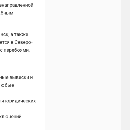
ленаправленной
табным
нск, а также
тся в Северо-
 с перебоями.
ные вывески и
 Любые
.
для юридических
ключений.