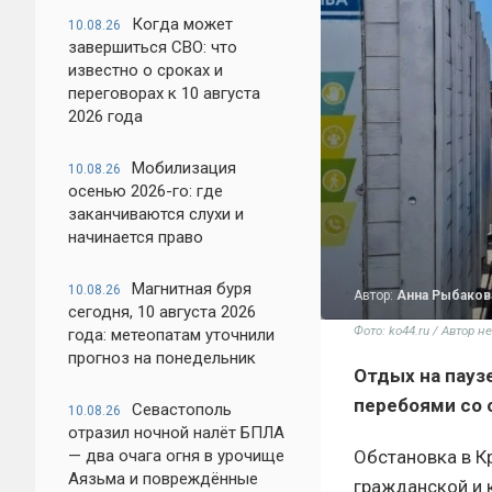
Когда может
10.08.26
завершиться СВО: что
известно о сроках и
переговорах к 10 августа
2026 года
Мобилизация
10.08.26
осенью 2026-го: где
заканчиваются слухи и
начинается право
Магнитная буря
10.08.26
Автор:
Анна Рыбаков
сегодня, 10 августа 2026
Фото: ko44.ru / Автор н
года: метеопатам уточнили
прогноз на понедельник
Отдых на пауз
перебоями со 
Севастополь
10.08.26
отразил ночной налёт БПЛА
Обстановка в К
— два очага огня в урочище
Аязьма и повреждённые
гражданской и 