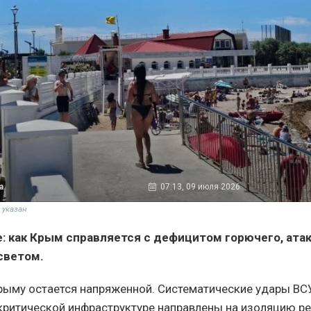
а
07:13, 09 июля 2026
е указан
е: как Крым справляется с дефицитом горючего, ата
светом.
рыму остается напряженной. Систематические удары ВС
критической инфраструктуре направлены на изоляцию рег