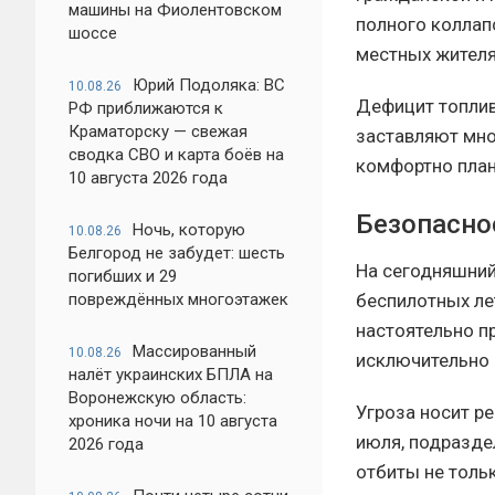
машины на Фиолентовском
полного коллап
шоссе
местных жителях
Юрий Подоляка: ВС
10.08.26
Дефицит топлив
РФ приближаются к
Краматорску — свежая
заставляют мно
сводка СВО и карта боёв на
комфортно план
10 августа 2026 года
Безопаснос
Ночь, которую
10.08.26
Белгород не забудет: шесть
На сегодняшний
погибших и 29
беспилотных ле
повреждённых многоэтажек
настоятельно п
Массированный
10.08.26
исключительно 
налёт украинских БПЛА на
Воронежскую область:
Угроза носит ре
хроника ночи на 10 августа
июля, подразде
2026 года
отбиты не толь