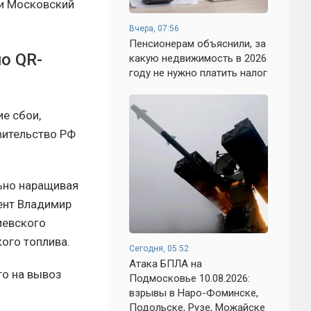
 и Московский
Вчера, 07:56
Пенсионерам объяснили, за
о QR-
какую недвижимость в 2026
году не нужно платить налог
е сбои,
вительство РФ
льно наращивая
ент Владимир
иевского
ого топлива.
Сегодня, 05:52
Атака БПЛА на
го на вывоз
Подмосковье 10.08.2026:
взрывы в Наро-Фоминске,
Подольске, Рузе, Можайске