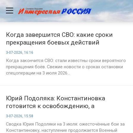
Когда завершится СВО: какие сроки
прекращения боевых действий
называют политики и эксперты.
3-07-2026, 16:16
Последние новости на 3 июля 2026
Когда закончится СВО: стали известны сроки вероятного
года
прекращения боёв. Свежие новости о сроках остановки
спецоперации на 3 июля 2026...
Юрий Подоляка: Константиновка
готовится к освобождению, а
эффективность ударов КАБами
3-07-2026, 15:58
определяет ход наступления, сводка
Сводка Юрия Подоляки на 3 июля: ожесточённые бои за
СВО на вечер 03.07.2026
Константиновку, наступление продолжается Военный