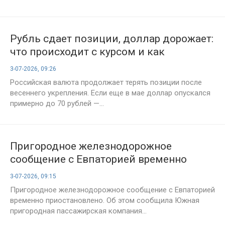
Рубль сдает позиции, доллар дорожает:
что происходит с курсом и как
сохранить сбережения
3-07-2026, 09:26
Российская валюта продолжает терять позиции после
весеннего укрепления. Если еще в мае доллар опускался
примерно до 70 рублей —...
Пригородное железнодорожное
сообщение с Евпаторией временно
приостановлено: поезда следуют
3-07-2026, 09:15
только до станции Элеваторная
Пригородное железнодорожное сообщение с Евпаторией
временно приостановлено. Об этом сообщила Южная
пригородная пассажирская компания...