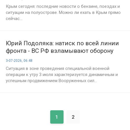
Крым сегодня: последние новости о бензине, поездах и
ситуации на полуострове. Можно ли ехать в Крым прямо
сейчас...
Юрий Подоляка: натиск по всей линии
фронта - ВС РФ взламывают оборону
ВСУ под Славянском и выходят к
3-07-2026, 06:48
Осколу, сводка СВО на утро 03.07.2026
Ситуация в зоне проведения специальной военной
операции к утру 3 июля характеризуется динамичным и
успешным продвижением Вооруженных сил...
1
2