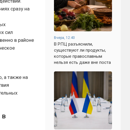
действий.
иях сразу на
ных
ых сил
Вчера, 12:40
венно в районе
В РПЦ разъяснили,
ическое
существуют ли продукты,
которые православным
нельзя есть даже вне поста
, а также на
твия
тельных
 в