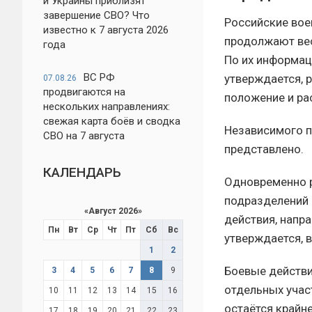
и Украины приблизят
завершение СВО? Что
Российские вое
известно к 7 августа 2026
продолжают вес
года
По их информац
ВС РФ
утверждается, 
07.08.26
продвигаются на
положение и ра
нескольких направлениях:
свежая карта боёв и сводка
Независимого п
СВО на 7 августа
представлено.
КАЛЕНДАРЬ
Одновременно р
подразделений 
«
Август 2026
»
действия, напр
Пн
Вт
Ср
Чт
Пт
Сб
Вс
утверждается, 
1
2
Боевые действи
3
4
5
6
7
8
9
отдельных учас
10
11
12
13
14
15
16
остаётся крайн
17
18
19
20
21
22
23