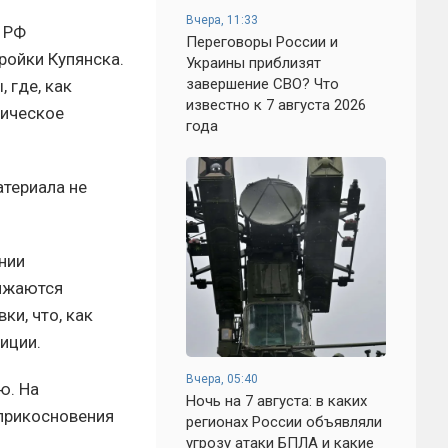
Вчера, 11:33
 РФ
Переговоры России и
ройки Купянска.
Украины приблизят
завершение СВО? Что
 где, как
известно к 7 августа 2026
тическое
года
териала не
нии
олжаются
ки, что, как
иции.
Вчера, 05:40
ю. На
Ночь на 7 августа: в каких
оприкосновения
регионах России объявляли
угрозу атаки БПЛА и какие