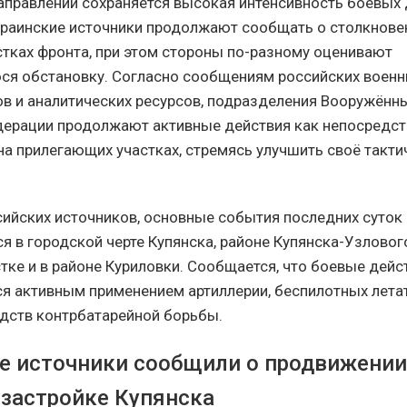
аправлении сохраняется высокая интенсивность боевых 
краинские источники продолжают сообщать о столкновен
стках фронта, при этом стороны по-разному оценивают
я обстановку. Согласно сообщениям российских воен
в и аналитических ресурсов, подразделения Вооружённ
ерации продолжают активные действия как непосредст
 на прилегающих участках, стремясь улучшить своё такт
ийских источников, основные события последних суток
 в городской черте Купянска, районе Купянска-Узлового
тке и в районе Куриловки. Сообщается, что боевые дейс
 активным применением артиллерии, беспилотных лета
едств контрбатарейной борьбы.
е источники сообщили о продвижении
 застройке Купянска