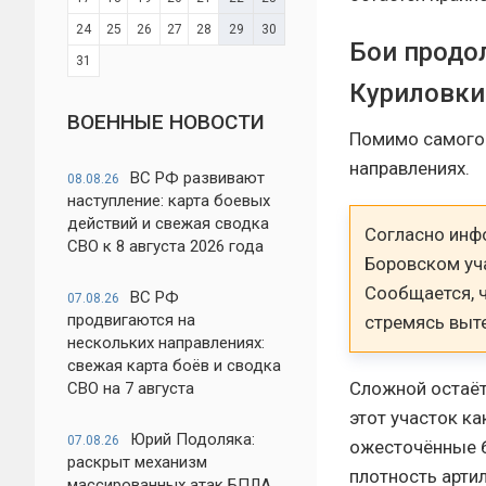
24
25
26
27
28
29
30
Бои продо
31
Куриловки
ВОЕННЫЕ НОВОСТИ
Помимо самого 
направлениях.
ВС РФ развивают
08.08.26
наступление: карта боевых
действий и свежая сводка
Согласно инф
СВО к 8 августа 2026 года
Боровском уч
Сообщается, 
ВС РФ
07.08.26
продвигаются на
стремясь выт
нескольких направлениях:
свежая карта боёв и сводка
Сложной остаёт
СВО на 7 августа
этот участок к
Юрий Подоляка:
07.08.26
ожесточённые б
раскрыт механизм
плотность арти
массированных атак БПЛА