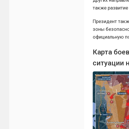
других направле
также развитие
Президент такж
зоны безопасно
официальную по
Карта бое
ситуации н