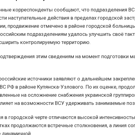
нные корреспонденты сообщают, что подразделения ВС
ти наступательные действия в пределах городской заст
ии, продвижение отмечено в районе городской больницы,
российским подразделениям удалось улучшить своё так
сширить контролируемую территорию.
одтверждения этим сведениям на момент подготовки ма
оссийские источники заявляют о дальнейшем закрепле
ВС РФ в районе Купянска-Узлового. По их оценке, прод
авленные на осложнение снабжения украинской группиров
влияет на возможности ВСУ удерживать занимаемые поз
я в городской черте отличаются высокой интенсивность
тках продолжаются встречные столкновения, а линия с
е динамичной.