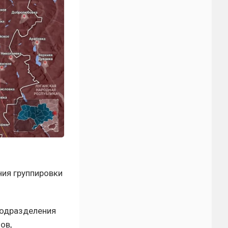
ния группировки
подразделения
ов,