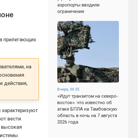
аэропорты вводили
ограничения
йоне
на прилегающих
вателями, на
основения.
е действия,
Вчера, 06:35
«Идут транзитом на северо-
восток»: что известно об
атаке БПЛА на Тамбовскую
и характеризуют
область в ночь на 7 августа
ют вести
2026 года
я высокая
системы.