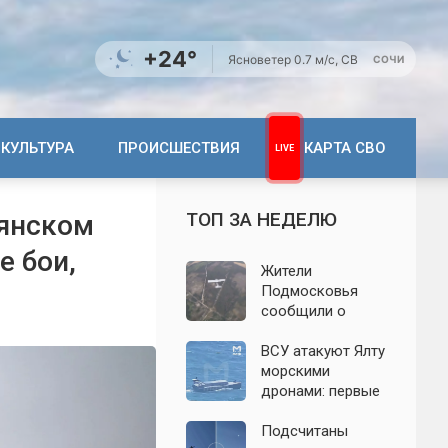
+24°
Ясно
ветер 0.7 м/с, СВ
СОЧИ
КУЛЬТУРА
ПРОИСШЕСТВИЯ
КАРТА СВО
ТОП ЗА НЕДЕЛЮ
пянском
 бои,
Жители
Подмосковья
сообщили о
новых взрывах:
обнародованы
ВСУ атакуют Ялту
подробности о
морскими
налёте
дронами: первые
беспилотников 7
подробности на
августа
сегодня,
Подсчитаны