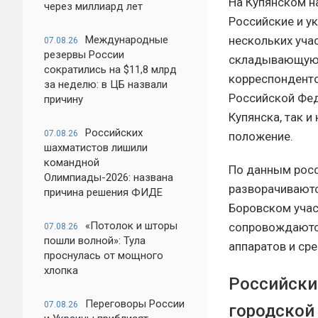
На Купянском н
через миллиард лет
Российские и у
нескольких уча
Международные
07.08.26
резервы России
складывающуюс
сократились на $11,8 млрд
корреспонденто
за неделю: в ЦБ назвали
Российской Фед
причину
Купянска, так и
Российских
07.08.26
положение.
шахматистов лишили
командной
По данным росс
Олимпиады-2026: названа
разворачиваются
причина решения ФИДЕ
Боровском учас
«Потолок и шторы
сопровождаются
07.08.26
пошли волной»: Тула
аппаратов и ср
проснулась от мощного
хлопка
Российски
Переговоры России
07.08.26
городской