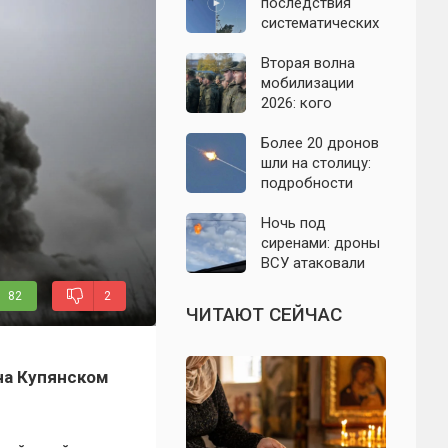
07.08.2026
последствия
систематических
атак БПЛА на
Ленинградскую
Вторая волна
область: что
мобилизации
известно к 7
2026: кого
августа 2026 года
призовут и есть
ли реальные
Более 20 дронов
признаки
шли на столицу:
подробности
отражённой
атаки на
Ночь под
Подмосковье 7
сиренами: дроны
августа 2026 года
ВСУ атаковали
Севастополь,
82
2
Евпаторию и
ЧИТАЮТ СЕЙЧАС
район Сакской
ТЭС
 на Купянском