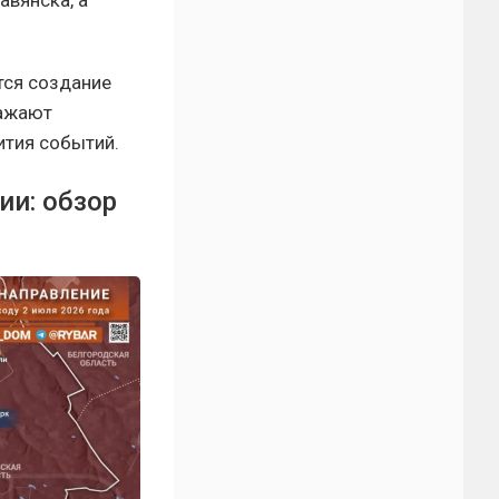
авянска, а
тся создание
ражают
ития событий.
ии: обзор