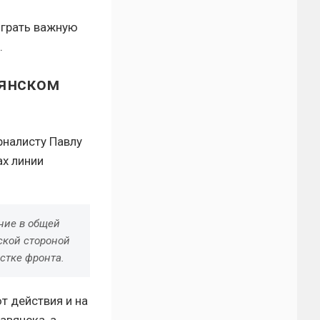
играть важную
.
пянском
рналисту Павлу
ах линии
ние в общей
ской стороной
стке фронта.
т действия и на