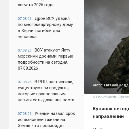
августа 2026 года
Дрон ВСУ ударил
07.08.26
по многоквартирному дому
в Керчи: погибли два
человека
ВСУ атакуют Ялту
07.08.26
морскими дронами: первые
подробности на сегодня,
07.08.2026
В РПЦ разъяснили,
07.08.26
Автор:
Евгений Под
существуют ли продукты,
которые православным
© РИА Новости . Стани
нельзя есть даже вне поста
Купянск сегодн
Ученый назвал срок
07.08.26
направлении
исчезновения жизни на
Земле: что произойдет