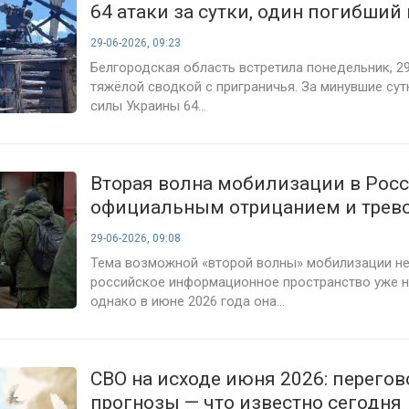
64 атаки за сутки, один погибший 
разрушения в десятках сёл
29-06-2026, 09:23
Белгородская область встретила понедельник, 2
тяжёлой сводкой с приграничья. За минувшие су
силы Украины 64...
Вторая волна мобилизации в Рос
официальным отрицанием и тре
сигналами — что известно на 29 
29-06-2026, 09:08
года
Тема возможной «второй волны» мобилизации не
российское информационное пространство уже н
однако в июне 2026 года она...
СВО на исходе июня 2026: перегов
прогнозы — что известно сегодня