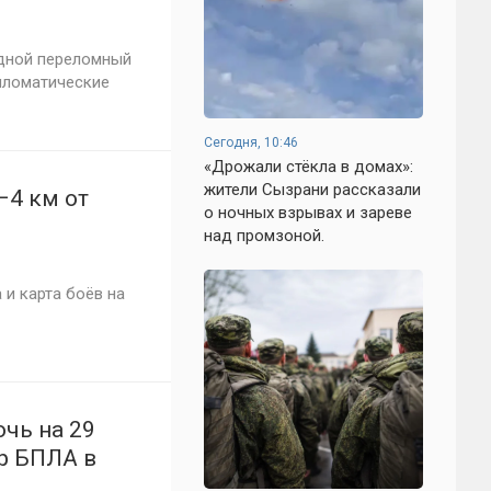
едной переломный
пломатические
Сегодня, 10:46
«Дрожали стёкла в домах»:
жители Сызрани рассказали
–4 км от
о ночных взрывах и зареве
над промзоной.
 и карта боёв на
чь на 29
ар БПЛА в
онах