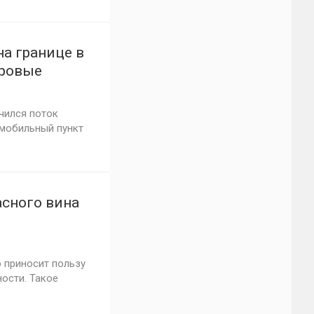
на границе в
ровые
чился поток
омобильный пункт
асного вина
о приносит пользу
ности. Такое