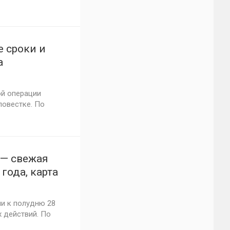
е сроки и
а
ой операции
повестке. По
 — свежая
года, карта
ии
и к полудню 28
 действий. По