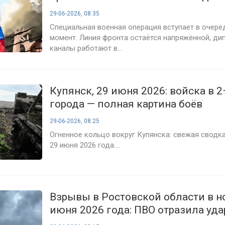
29-06-2026, 08:35
Специальная военная операция вступает в очер
момент. Линия фронта остаётся напряжённой, ди
каналы работают в...
Купянск, 29 июня 2026: войска в 2
города — полная картина боёв
29-06-2026, 08:25
Огненное кольцо вокруг Купянска: свежая сводка
29 июня 2026 года....
Взрывы в Ростовской области в но
июня 2026 года: ПВО отразила уд
Каменске-Шахтинском и двух рай