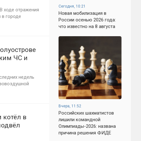
Сегодня, 10:21
В ходе отражения
Новая мобилизация в
 в городе
России осенью 2026 года:
что известно на 8 августа
полуострове
жим ЧС и
оследних недель
ивовоздушной
Вчера, 11:52
Российских шахматистов
 котёл в
лишили командной
подвёл
Олимпиады-2026: названа
 утро 29
причина решения ФИДЕ