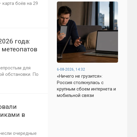
 карта боёв на 29
.
2026 года:
 метеопатов
льнике
непростым для
6-08-2026, 14:32
ой обстановки. По
«Ничего не грузится»:
Россия столкнулась с
крупным сбоем интернета и
мобильной связи
ковали
никами в
анесли очередные