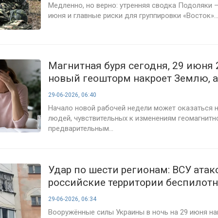
июня
Медленно, но верно: утренняя сводка Подоляки —
июня и главные риски для группировки «Восток»..
Магнитная буря сегодня, 29 июня 
новый геошторм накроет Землю, а
предупредили о сложном понеде
29-06-2026, 06:40
Начало новой рабочей недели может оказаться 
людей, чувствительных к изменениям геомагнитн
предварительным...
Удар по шести регионам: ВСУ ата
российские территории беспилот
ночь на 29 июня — что известно о
29-06-2026, 06:34
последствиях
Вооружённые силы Украины в ночь на 29 июня н