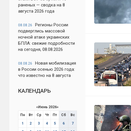
раненых — сводка на 8
августа 2026 года
Регионы России
08.08.26
подверглись массовой
ночной атаке украинских
БПЛА: свежие подробности
на сегодня, 08.08.2026
Новая мобилизация
08.08.26
в России осенью 2026 года:
что известно на 8 августа
КАЛЕНДАРЬ
«
Июнь 2026
»
Пн
Вт
Ср
Чт
Пт
Сб
Вс
1
2
3
4
5
6
7