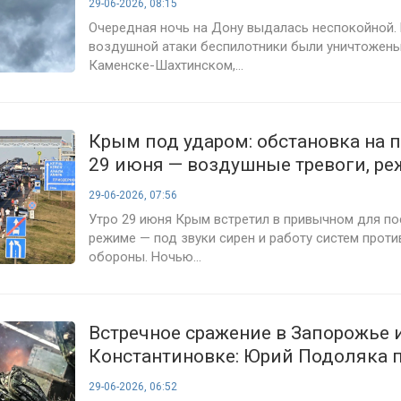
29-06-2026, 08:15
Очередная ночь на Дону выдалась неспокойной. 
воздушной атаки беспилотники были уничтожены
Каменске-Шахтинском,...
Крым под ударом: обстановка на 
29 июня — воздушные тревоги, ре
туристический сезон
29-06-2026, 07:56
Утро 29 июня Крым встретил в привычном для п
режиме — под звуки сирен и работу систем прот
обороны. Ночью...
Встречное сражение в Запорожье и
Константиновке: Юрий Подоляка 
итоги 1586-го дня СВО — сводка на
29-06-2026, 06:52