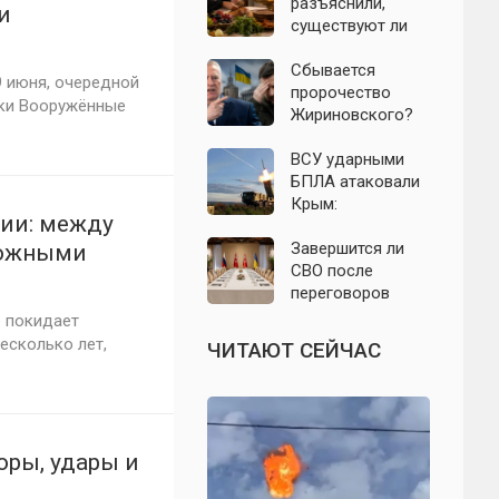
БПЛА 8 августа
разъяснили,
и
существуют ли
продукты,
которые
Сбывается
9 июня, очередной
православным
пророчество
тки Вооружённые
нельзя есть даже
Жириновского?
вне поста
Почему
Зеленский вновь
ВСУ ударными
отказался от
БПЛА атаковали
выборов на
Крым:
сии: между
Украине
подробности
ночного налёта
Завершится ли
вожными
на 8 августа 2026
СВО после
июня 2026
года
переговоров
России и
 покидает
Украины: что
есколько лет,
ЧИТАЮТ СЕЙЧАС
известно к 8
августа 2026 года
оры, удары и