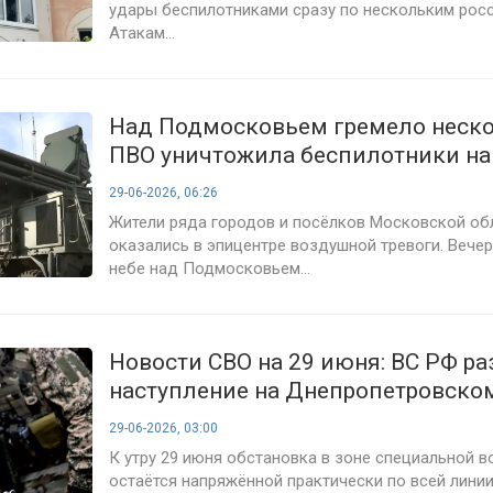
удары беспилотниками сразу по нескольким росс
Атакам...
Над Подмосковьем гремело неско
ПВО уничтожила беспилотники на 
Москве
29-06-2026, 06:26
Жители ряда городов и посёлков Московской об
оказались в эпицентре воздушной тревоги. Вечер
небе над Подмосковьем...
Новости СВО на 29 июня: ВС РФ р
наступление на Днепропетровско
направлении, бои идут у Купянска
29-06-2026, 03:00
Лимана и Волчанска
К утру 29 июня обстановка в зоне специальной 
остаётся напряжённой практически по всей лини