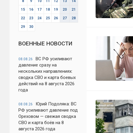
8
9
10
11
12
13
14
15
16
17
18
19
20
21
22
23
24
25
26
27
28
29
30
ВОЕННЫЕ НОВОСТИ
ВС РФ усиливают
08.08.26
давление сразу на
нескольких направлениях:
сводка СВО и карта боевых
действий на 8 августа 2026
года
Юрий Подоляка: ВС
08.08.26
РФ усиливают давление под
Ореховом — свежая сводка
СВО и карта боёв на 8
августа 2026 года