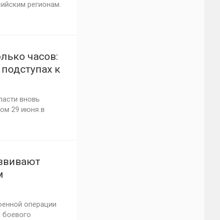
ийским регионам.
лько часов:
подступах к
ласти вновь
ом 29 июня в
азвивают
м
, Красного
военной операции
и боевого