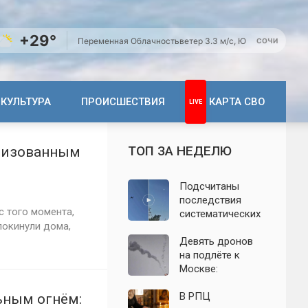
+29°
Переменная Облачность
ветер 3.3 м/с, Ю
СОЧИ
КУЛЬТУРА
ПРОИСШЕСТВИЯ
КАРТА СВО
ТОП ЗА НЕДЕЛЮ
илизованным
Подсчитаны
последствия
с того момента,
систематических
покинули дома,
атак БПЛА на
Ленинградскую
Девять дронов
область: что
на подлёте к
известно к 7
Москве:
августа 2026 года
подробности
ночной атаки
В РПЦ
ьным огнём: