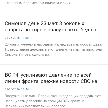
ключевым барометром климатических...
Симонов день 23 мая: 3 роковых
запрета, которые спасут вас от бед на
годы вперед
23-05-2026, 11:50
23 мая отмечено в народном календаре как особая дата.
Православная церковь в этот день чтит память апостола
Симона Зилота, одного из...
ВС РФ усиливают давление по всей
линии фронта: свежие новости СВО на
23 мая 2026 года, карты боевых
23-05-2026, 11:44
действий и военная сводка
Вооружённые силы Российской Федерации продолжают
наращивать давление на позиции ВСУ сразу на
нескольких участках линии боевого...