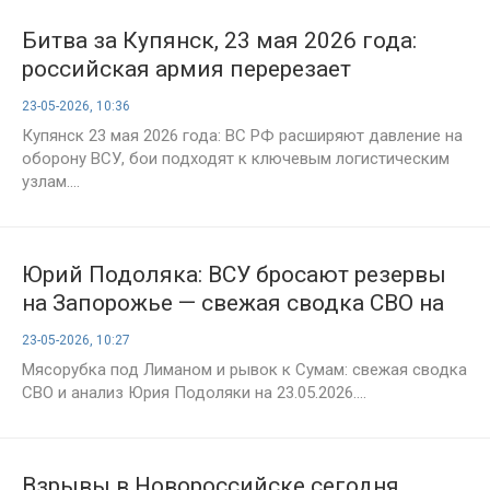
Битва за Купянск, 23 мая 2026 года:
российская армия перерезает
ключевые артерии снабжения врага
23-05-2026, 10:36
Купянск 23 мая 2026 года: ВС РФ расширяют давление на
оборону ВСУ, бои подходят к ключевым логистическим
узлам....
Юрий Подоляка: ВСУ бросают резервы
на Запорожье — свежая сводка СВО на
утро 23 мая 2026 года, карта боёв и
23-05-2026, 10:27
ситуация на фронтах
Мясорубка под Лиманом и рывок к Сумам: свежая сводка
СВО и анализ Юрия Подоляки на 23.05.2026....
Взрывы в Новороссийске сегодня,