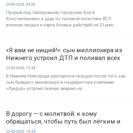
тяжёлые бои под Константиновкой и
23-05-2026, 03:00
Купянском — карта боёв на Украине,
Прорыв под Запорожьем, городские бои в
1549-й день спецоперации
Константиновке и удар по тыловой логистике ВСУ:
военная сводка и карта боевых действий на 23 мая...
«Я вам не нищий!»: сын миллионера из
Нижнего устроил ДТП и поливал всех
грязью
22-05-2026, 15:38
В Нижнем Новгороде разгорелся скандал после того, как
сын бывшего миллионера и гендиректора компании
«Луидор» устроил пьяную аварию на...
В дорогу — с молитвой: к кому
обращаться, чтобы путь был лёгким и
безопасным
22-05-2026, 15:34