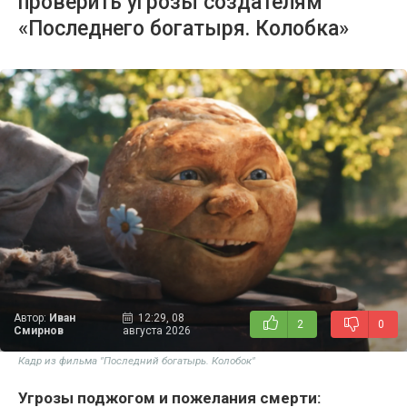
проверить угрозы создателям
«Последнего богатыря. Колобка»
Автор:
Иван
12:29, 08
2
0
Смирнов
августа 2026
Кадр из фильма "Последний богатырь. Колобок"
Угрозы поджогом и пожелания смерти: