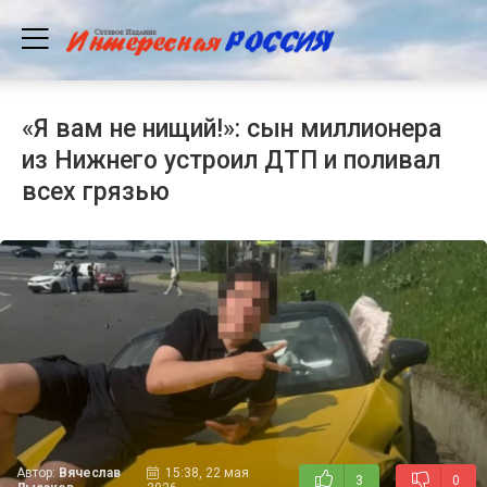
«Я вам не нищий!»: сын миллионера
из Нижнего устроил ДТП и поливал
всех грязью
Автор:
Вячеслав
15:38, 22 мая
3
0