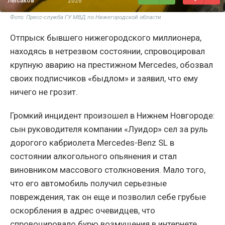
Лысаков
2026
Фото: Пресс-служба ГУ МВД по Нижегородской области
Отпрыск бывшего нижегородского миллионера,
находясь в нетрезвом состоянии, спровоцировал
крупную аварию на престижном Mercedes, обозвал
своих подписчиков «быдлом» и заявил, что ему
ничего не грозит.
Громкий инцидент произошел в Нижнем Новгороде:
сын руководителя компании «Луидор» сел за руль
дорогого кабриолета Mercedes-Benz SL в
состоянии алкогольного опьянения и стал
виновником массового столкновения. Мало того,
что его автомобиль получил серьезные
повреждения, так он еще и позволил себе грубые
оскорбления в адрес очевидцев, что
спровоцировало бурю возмущения в интернете.