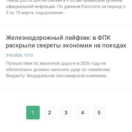
Темпы роста цен на бензин в России превысили уровень
официальной инфляции. По данным Росстата за период с
3 по 10 марта, подорожание...
Железнодорожный лайфхак: в ФПК
раскрыли секреты экономии на поездах
в 2026 году
3-02-2026, 13:12
Путешествие по железной дороге в 2026 году не
обязательно должно наносить удар по семейному
бюджету. Федеральная пассажирская компания...
1
2
3
4
5