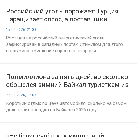
Российский уголь дорожает: Турция
наращивает спрос, а поставщики
поднимают цены
15-04-2026, 21:38
Рост цен на российский энергетический уголь
зафиксирован в западных портах. Стимулом для этого
послужило оживление спроса со стороны...
Полмиллиона за пять дней: во сколько
обошелся зимний Байкал туристкам из
Петербурга
22-03-2026, 12:03
Короткий отдых по цене автомобиля: сколько на самом
деле стоит поездка на Байкал в 2026 году....
«Не берут своё»: как импортный