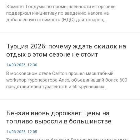
из-за рубежа
Комитет Госдумы по промышленности и торговле
поддержал инициативу по введению налога на
добавленную стоимость (НДС) для товаров,...
Турция 2026: почему ждать скидок на
отдых в этом сезоне не стоит
14-03-2026, 12:30
В московском отеле Carlton прошел масштабный
workshop туроператора Anex, объединивший более 600
представителей турагентств и 60 крупнейших...
Бензин вновь дорожает: цены на
топливо выросли в большинстве
регионов России
14-03-2026, 12:05