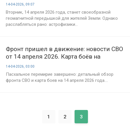
характеристика дня и прогноз для
14-04-2026, 09:07
метеозависимых россиян
Вторник, 14 апреля 2026 года, станет своеобразной
геомагнитной передышкой для жителей Земли. Однако
расслабляться рано: астрофизики...
Фронт пришел в движение: новости СВО
от 14 апреля 2026. Карта боёв на
Украине сегодня, военная сводка, 1510-
14-04-2026, 03:00
й день спецоперации России на
Пасхальное перемирие завершено: детальный обзор
Украине
фронта СВО и карта боев на 14 апреля 2026 года....
1
2
3