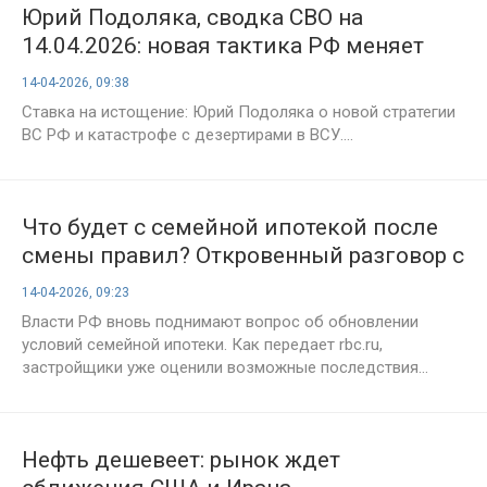
Юрий Подоляка, сводка СВО на
14.04.2026: новая тактика РФ меняет
баланс на фронте
14-04-2026, 09:38
Ставка на истощение: Юрий Подоляка о новой стратегии
ВС РФ и катастрофе с дезертирами в ВСУ....
Что будет с семейной ипотекой после
смены правил? Откровенный разговор с
застройщиками
14-04-2026, 09:23
Власти РФ вновь поднимают вопрос об обновлении
условий семейной ипотеки. Как передает rbc.ru,
застройщики уже оценили возможные последствия...
Нефть дешевеет: рынок ждет