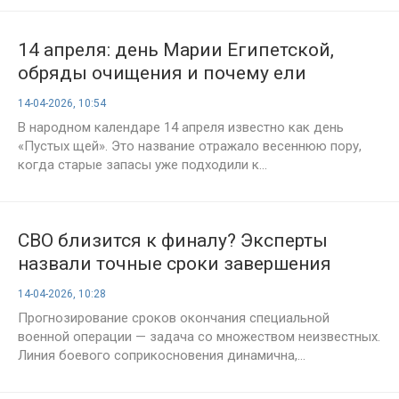
14 апреля: день Марии Египетской,
обряды очищения и почему ели
«пустые щи»
14-04-2026, 10:54
В народном календаре 14 апреля известно как день
«Пустых щей». Это название отражало весеннюю пору,
когда старые запасы уже подходили к...
СВО близится к финалу? Эксперты
назвали точные сроки завершения
конфликта в 2026 году
14-04-2026, 10:28
Прогнозирование сроков окончания специальной
военной операции — задача со множеством неизвестных.
Линия боевого соприкосновения динамична,...