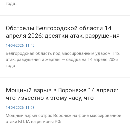
года....
Обстрелы Белгородской области 14
апреля 2026: десятки атак, разрушения
и пострадавшие — что известно к этому
14-04-2026, 11:40
часу
Белгородская область под массированным ударом: 112
атак, разрушения и жертвы — сводка на 14 апреля 2026
года....
Мощный взрыв в Воронеже 14 апреля:
что известно к этому часу, что
произошло в городе, последние
14-04-2026, 11:03
новости
Мощный взрыв сотряс Воронеж на фоне массированной
атаки БПЛА на регионы РФ....