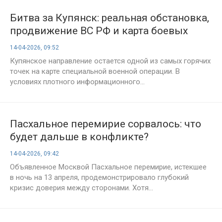
Битва за Купянск: реальная обстановка,
продвижение ВС РФ и карта боевых
действий на 14 апреля 2026 года
14-04-2026, 09:52
Купянское направление остается одной из самых горячих
точек на карте специальной военной операции. В
условиях плотного информационного...
Пасхальное перемирие сорвалось: что
будет дальше в конфликте?
14-04-2026, 09:42
Объявленное Москвой Пасхальное перемирие, истекшее
в ночь на 13 апреля, продемонстрировало глубокий
кризис доверия между сторонами. Хотя...