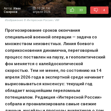
Автор:
Иван
10:28, 14
33
4
Смирнов
апреля 2026
Изображение © Интересная Россия / ИИ
Прогнозирование сроков окончания
специальной военной операции — задача со
множеством неизвестных. Линия боевого
соприкосновения динамична, переговорный
процесс поставлен на паузу, а геополитический
фон меняется с калейдоскопической
скоростью. Тем не менее, по состоянию на 14
апреля 2026 года в экспертной среде начинает
вырисовываться консенсус: текущий год
обладает мощнейшим переломным
потенциалом. Редакция «Интересной России»
собрала и проанализировала самые свежие
данные, инсайды и прогнозы аналитиков о том,