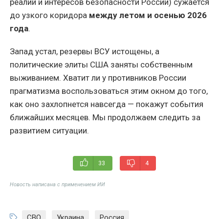
реалий и интересов безопасности России) сужается
до узкого коридора
между летом и осенью 2026
года
.
Запад устал, резервы ВСУ истощены, а
политические элиты США заняты собственным
выживанием. Хватит ли у противников России
прагматизма воспользоваться этим окном до того,
как оно захлопнется навсегда — покажут события
ближайших месяцев. Мы продолжаем следить за
развитием ситуации.
33
4
Новость написана с применением ИИ
СВО
,
Украина
,
Россия