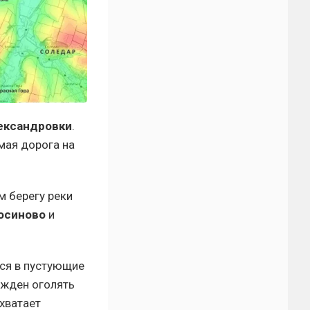
ександровки
.
мая дорога на
 берегу реки
осиново
и
ся в пустующие
ужден оголять
 хватает