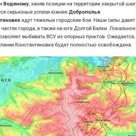
 и
Водяному
, заняв позиции на территории закрытой шах
ся серьезные успехи южнее
Доброполья
.
тиновке
идут тяжелые городские бои. Наши силы давят
 частях города, а также на юге Долгой Балки. Локально
озволяет выбивать ВСУ из опорных пунктов. Ожидается, 
мпании Константиновка будет полностью освобождена.