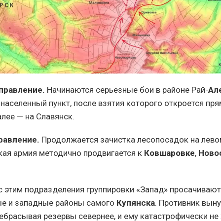
правление.
Начинаются серьезные бои в районе Рай-
Ал
населенный пункт, после взятия которого откроется пря
лее — на Славянск.
равление.
Продолжается зачистка лесопосадок на левом
кая армия методично продвигается к
Ковшаровке
,
Ново
 этим подразделения группировки «Запад» просачивают
ые и западные районы самого
Купянска
. Противник вын
ребрасывая резервы севернее, и ему катастрофически не