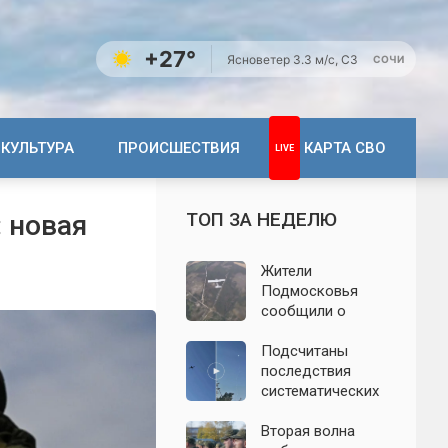
+27°
Ясно
ветер 3.3 м/с, СЗ
СОЧИ
КУЛЬТУРА
ПРОИСШЕСТВИЯ
КАРТА СВО
ТОП ЗА НЕДЕЛЮ
: новая
Жители
Подмосковья
сообщили о
новых взрывах:
обнародованы
Подсчитаны
подробности о
последствия
налёте
систематических
беспилотников 7
атак БПЛА на
августа
Ленинградскую
Вторая волна