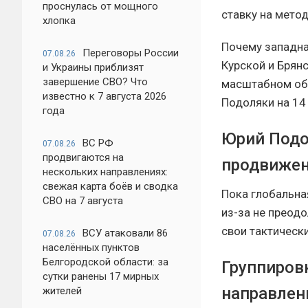
проснулась от мощного
ставку на мето
хлопка
Почему западна
Переговоры России
07.08.26
Курской и Брян
и Украины приблизят
завершение СВО? Что
масштабном обз
известно к 7 августа 2026
Подоляки на 14
года
Юрий Подол
ВС РФ
07.08.26
продвигаются на
продвижен
нескольких направлениях:
свежая карта боёв и сводка
Пока глобальна
СВО на 7 августа
из-за не преод
свои тактическ
ВСУ атаковали 86
07.08.26
населённых пунктов
Белгородской области: за
Группиров
сутки ранены 17 мирных
направлен
жителей