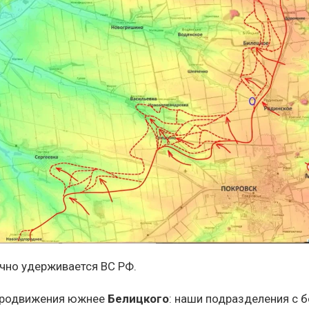
чно удерживается ВС РФ.
продвижения южнее
Белицкого
: наши подразделения с б