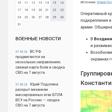
Источник:
Юрий По
10
11
12
13
14
15
16
17
18
19
20
21
22
23
Оперативный кр
24
25
26
27
28
29
30
подкрепления и
31
армии. Обширна
ВОЕННЫЕ НОВОСТИ
В
Воздви
и развиваю
ВС РФ
Возобнови
07.08.26
продвигаются на
окраинах г
нескольких направлениях:
свежая карта боёв и сводка
Группиров
СВО на 7 августа
Константи
Юрий Подоляка:
07.08.26
раскрыт механизм
массированных атак БПЛА
ВСУ на Россию — сводка
СВО на 7 августа