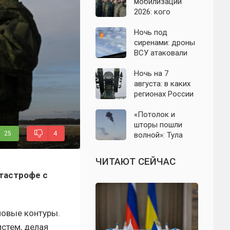
область: что
мобилизации
известно к 7
2026: кого
августа 2026 года
призовут и есть
ли реальные
Ночь под
признаки
сиренами: дроны
ВСУ атаковали
Севастополь,
Евпаторию и
Ночь на 7
район Сакской
августа: в каких
ТЭС
регионах России
объявляли угрозу
атаки БПЛА и
«Потолок и
какие аэропорты
шторы пошли
25
4
вводили
волной»: Тула
ограничения
проснулась от
мощного хлопка
ЧИТАЮТ СЕЙЧАС
атастрофе с
новые контуры.
стем, делая