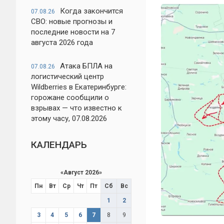
Когда закончится
07.08.26
СВО: новые прогнозы и
последние новости на 7
августа 2026 года
Атака БПЛА на
07.08.26
логистический центр
Wildberries в Екатеринбурге:
горожане сообщили о
взрывах — что известно к
этому часу, 07.08.2026
КАЛЕНДАРЬ
«
Август 2026
»
Пн
Вт
Ср
Чт
Пт
Сб
Вс
1
2
3
4
5
6
7
8
9