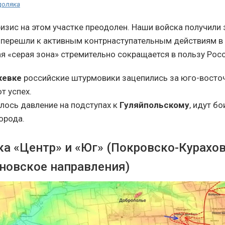
доляка
изис на этом участке преодолен. Наши войска получили
 перешли к активным контрнаступательным действиям в 
я «серая зона» стремительно сокращается в пользу Росс
жевке
российские штурмовики зацепились за юго-восточ
т успех.
лось давление на подступах к
Гуляйпольскому
, идут б
орода.
ка «Центр» и «Юг» (Покровско-Курахов
новское направления)