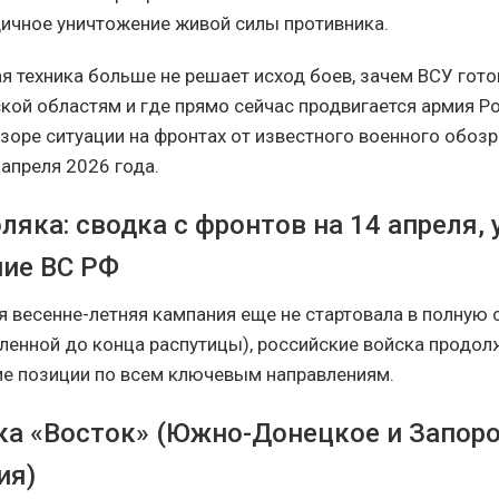
дичное уничтожение живой силы противника.
я техника больше не решает исход боев, зачем ВСУ гото
ской областям и где прямо сейчас продвигается армия Р
оре ситуации на фронтах от известного военного обоз
 апреля 2026 года.
яка: сводка с фронтов на 14 апреля,
ие ВС РФ
я весенне-летняя кампания еще не стартовала в полную 
оленной до конца распутицы), российские войска продо
ие позиции по всем ключевым направлениям.
ка «Восток» (Южно-Донецкое и Запор
ия)