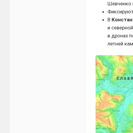
Шевченко
Фиксируют
В
Констан
и северной
в дронах п
летней ка