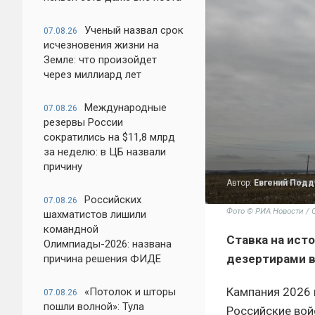
Ученый назвал срок
07.08.26
исчезновения жизни на
Земле: что произойдет
через миллиард лет
Международные
07.08.26
резервы России
сократились на $11,8 млрд
за неделю: в ЦБ назвали
причину
Автор:
Евгений Под
Российских
07.08.26
Фото © РИА Новости / 
шахматистов лишили
командной
Ставка на ист
Олимпиады-2026: названа
дезертирами в
причина решения ФИДЕ
Кампания 2026 
«Потолок и шторы
07.08.26
пошли волной»: Тула
Российские вой