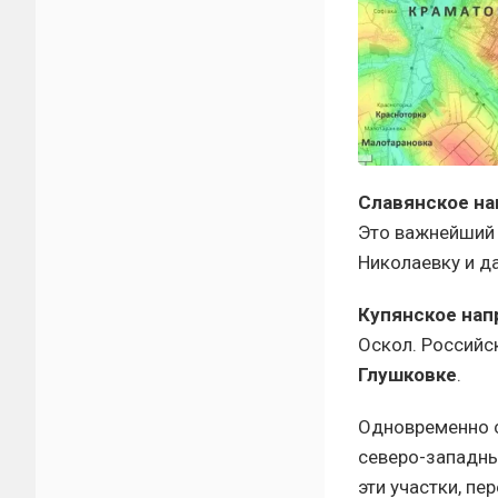
Славянское на
Это важнейший 
Николаевку и да
Купянское нап
Оскол. Российс
Глушковке
.
Одновременно с
северо-западн
эти участки, пе