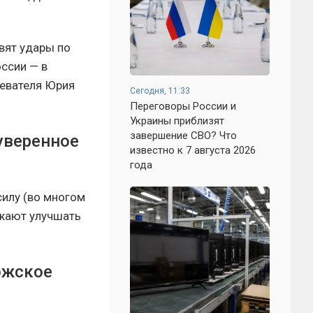
вят удары по
оссии — в
ревателя Юрия
Сегодня, 11:33
Переговоры России и
Украины приблизят
завершение СВО? Что
 уверенное
известно к 7 августа 2026
года
силу (во многом
лжают улучшать
ожское