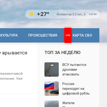
+27°
Ясно
ветер 3.2 м/с, З
СОЧИ
КУЛЬТУРА
ПРОИСШЕСТВИЯ
КАРТА СВО
ТОП ЗА НЕДЕЛЮ
у врывается
ВСУ пытаются
дронами
переменчивой
атаковать
тепление. Уже
территорию
Крыма: свежие
Россия
подробности
переходит на
налёта на
цифровой рубль:
сегодня,
почему новую
06.08.2026
систему сравнили
Жители