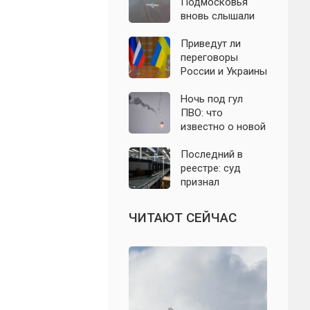
с моделью СССР
Подмосковья
вновь слышали
хлопки в небе:
что известно об
Приведут ли
отражении
переговоры
налёта БПЛА в
России и Украины
ночь на 6 августа
к завершению
СВО: что
Ночь под гул
известно на 6
ПВО: что
августа 2026
известно о новой
года? Последние
атаке БПЛА на
заявления
Подмосковье и
Последний в
политиков
Москву 6 августа
реестре: суд
признал
банкротом
единственного
ЧИТАЮТ СЕЙЧАС
российского
производителя
телевизоров