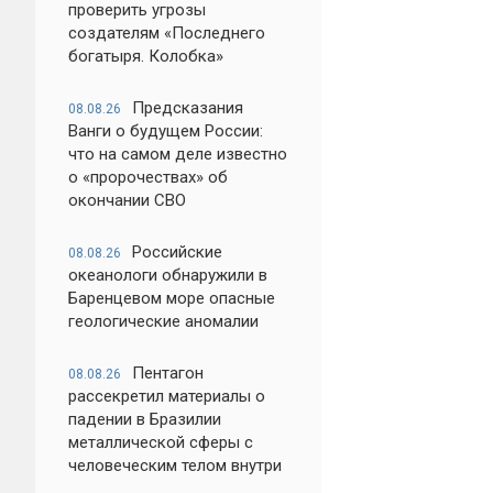
проверить угрозы
создателям «Последнего
богатыря. Колобка»
Предсказания
08.08.26
Ванги о будущем России:
что на самом деле известно
о «пророчествах» об
окончании СВО
Российские
08.08.26
океанологи обнаружили в
Баренцевом море опасные
геологические аномалии
Пентагон
08.08.26
рассекретил материалы о
падении в Бразилии
металлической сферы с
человеческим телом внутри