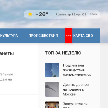
+26°
Ясно
ветер 1.8 м/с, СЗ
СОЧИ
КУЛЬТУРА
ПРОИСШЕСТВИЯ
КАРТА СВО
ТОП ЗА НЕДЕЛЮ
ланеты
Подсчитаны
последствия
тельные
систематических
ядам на
атак БПЛА на
Ленинградскую
Девять дронов
область: что
на подлёте к
известно к 7
Москве:
августа 2026 года
подробности
ночной атаки
Завершится ли