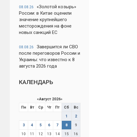
«Золотой козырь»
08.08.26
России: в Китае оценили
значение крупнейшего
месторождения на фоне
новых санкций ЕС
Завершится ли СВО
08.08.26
после переговоров России и
Украины: что известно к 8
августа 2026 года
КАЛЕНДАРЬ
«
Август 2026
»
Пн
Вт
Ср
Чт
Пт
Сб
Вс
1
2
3
4
5
6
7
8
9
10
11
12
13
14
15
16