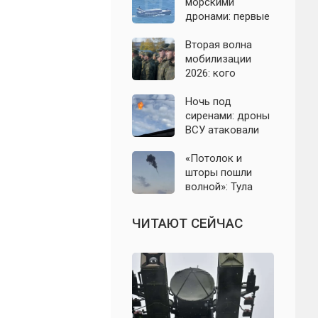
область: что
морскими
известно к 7
дронами: первые
августа 2026 года
подробности на
сегодня,
Вторая волна
07.08.2026
мобилизации
2026: кого
призовут и есть
ли реальные
Ночь под
признаки
сиренами: дроны
ВСУ атаковали
Севастополь,
Евпаторию и
«Потолок и
район Сакской
шторы пошли
ТЭС
волной»: Тула
проснулась от
мощного хлопка
ЧИТАЮТ СЕЙЧАС