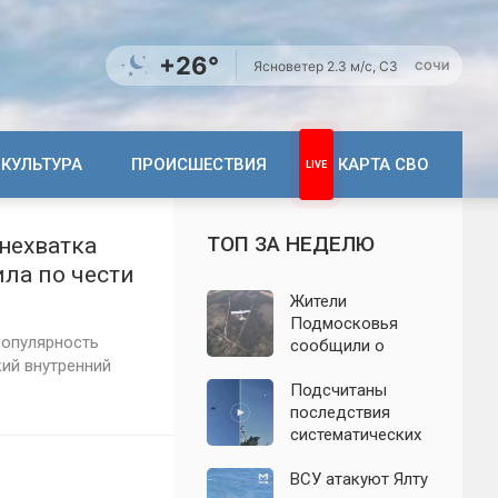
+26°
Ясно
ветер 2.3 м/с, СЗ
СОЧИ
КУЛЬТУРА
ПРОИСШЕСТВИЯ
КАРТА СВО
ТОП ЗА НЕДЕЛЮ
 нехватка
ила по чести
Жители
Подмосковья
популярность
сообщили о
ий внутренний
новых взрывах:
обнародованы
Подсчитаны
подробности о
последствия
налёте
систематических
беспилотников 7
атак БПЛА на
августа
Ленинградскую
ВСУ атакуют Ялту