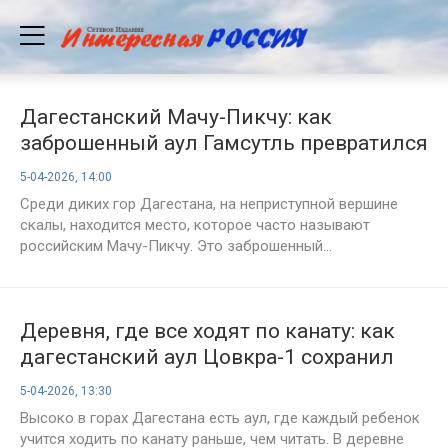
Дагестанский Мачу-Пикчу: как
заброшенный аул Гамсутль превратился
в город-призрак на вершине скалы?
5-04-2026, 14:00
Среди диких гор Дагестана, на неприступной вершине
скалы, находится место, которое часто называют
российским Мачу-Пикчу. Это заброшенный...
Деревня, где все ходят по канату: как
дагестанский аул Цовкра-1 сохранил
уникальное искусство?
5-04-2026, 13:30
Высоко в горах Дагестана есть аул, где каждый ребенок
учится ходить по канату раньше, чем читать. В деревне