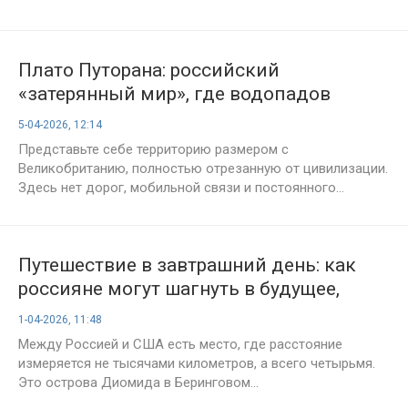
Плато Путорана: российский
«затерянный мир», где водопадов
больше, чем людей
5-04-2026, 12:14
Представьте себе территорию размером с
Великобританию, полностью отрезанную от цивилизации.
Здесь нет дорог, мобильной связи и постоянного...
Путешествие в завтрашний день: как
россияне могут шагнуть в будущее,
просто прогулявшись по льду?
1-04-2026, 11:48
Между Россией и США есть место, где расстояние
измеряется не тысячами километров, а всего четырьмя.
Это острова Диомида в Беринговом...