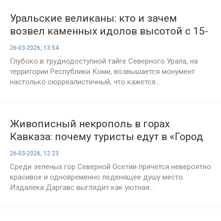
Уральские великаны: кто и зачем
возвел каменных идолов высотой с 15-
этажный дом?
26-03-2026, 13:54
Глубоко в труднодоступной тайге Северного Урала, на
территории Республики Коми, возвышается монумент
настолько сюрреалистичный, что кажется...
Живописный некрополь в горах
Кавказа: почему туристы едут в «Город
мертвых»?
26-03-2026, 12:23
Среди зеленых гор Северной Осетии прячется невероятно
красивое и одновременно леденящее душу место.
Издалека Даргавс выглядит как уютная...