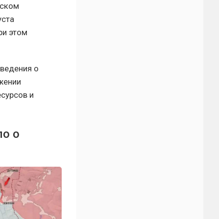
вском
уста
ри этом
сведения о
ижении
сурсов и
о о