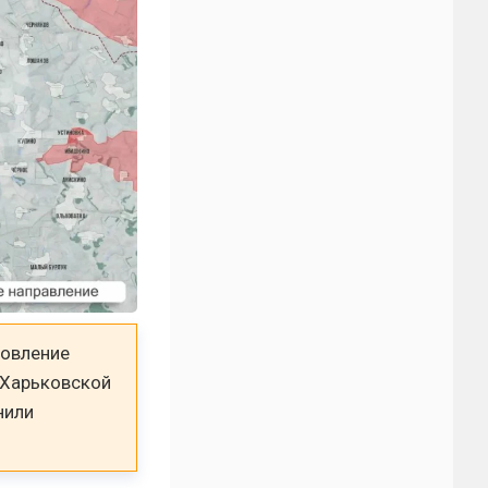
новление
 Харьковской
нили