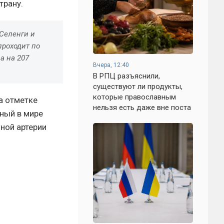
трану.
 Селенги и
проходит по
 а на 207
Вчера, 12:40
В РПЦ разъяснили,
существуют ли продукты,
которые православным
а отметке
нельзя есть даже вне поста
нный в мире
ной артерии