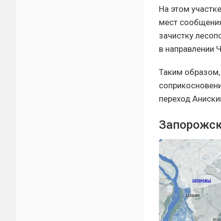
На этом участк
мест сообщения
зачистку лесоп
в направлении Ч
Таким образом,
соприкосновени
переход Аниски
Запорожск