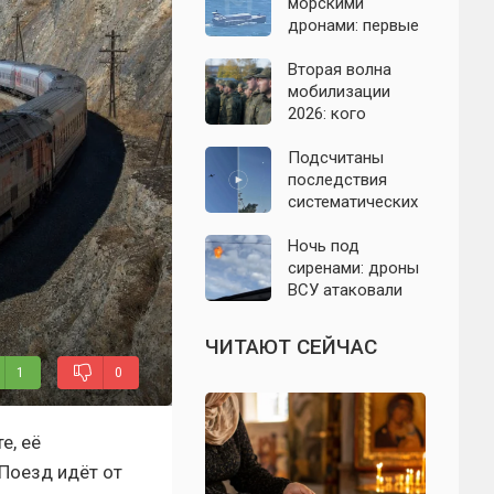
Подмосковье 7
морскими
августа 2026 года
дронами: первые
подробности на
сегодня,
Вторая волна
07.08.2026
мобилизации
2026: кого
призовут и есть
ли реальные
Подсчитаны
признаки
последствия
систематических
атак БПЛА на
Ленинградскую
Ночь под
область: что
сиренами: дроны
известно к 7
ВСУ атаковали
августа 2026 года
Севастополь,
Евпаторию и
ЧИТАЮТ СЕЙЧАС
район Сакской
1
0
ТЭС
е, её
Поезд идёт от