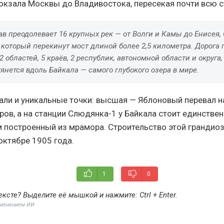
окзала Москвы до Владивостока, пересекая почти всю с
ав преодолевает 16 крупных рек — от Волги и Камы до Енисея,
 который перекинут мост длиной более 2,5 километра. Дорога 
2 областей, 5 краёв, 2 республик, автономной области и округа,
янется вдоль Байкала — самого глубокого озера в мире.
рали и уникальные точки: высшая — Яблоновый перевал н
ров, а на станции Слюдянка-1 у Байкала стоит единстве
м построенный из мрамора. Строительство этой грандиоз
октябре 1905 года.
1
0
ексте? Выделите её мышкой и нажмите:
Ctrl + Enter
.
именением ИИ