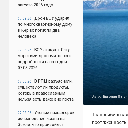
августа 2026 года
Дрон ВСУ ударил
07.08.26
по многоквартирному дому
в Керчи: погибли два
человека
ВСУ атакуют Ялту
07.08.26
морскими дронами: первые
подробности на сегодня,
07.08.2026
В РПЦ разъяснили,
07.08.26
существуют ли продукты,
которые православным
Автор:
Евгения Патан
нельзя есть даже вне поста
Ученый назвал срок
07.08.26
Транссибирская
исчезновения жизни на
протяжённость 
Земле: что произойдет