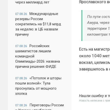
Ярославского в
через миллиард лет
Международные
07.08.26
По пути сост
резервы России
Амура, через
сократились на $11,8 млрд
территории 1
за неделю: в ЦБ назвали
причину
километрах т
Российских
07.08.26
Есть на магист
шахматистов лишили
около 1040 мет
командной
Олимпиады-2026: названа
вокзал, целико
причина решения ФИДЕ
завершилось в 
«Потолок и шторы
07.08.26
пошли волной»: Тула
проснулась от мощного
хлопка
Нашли ошибку в т
Новость написана с пр
Переговоры России
07.08.26