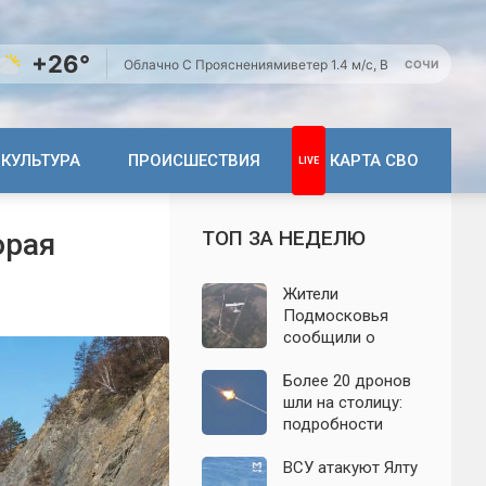
+26°
Облачно С Прояснениями
ветер 1.4 м/с, В
СОЧИ
КУЛЬТУРА
ПРОИСШЕСТВИЯ
КАРТА СВО
ТОП ЗА НЕДЕЛЮ
орая
Жители
Подмосковья
сообщили о
новых взрывах:
обнародованы
Более 20 дронов
подробности о
шли на столицу:
налёте
подробности
беспилотников 7
отражённой
августа
атаки на
ВСУ атакуют Ялту