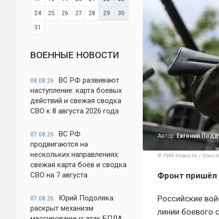
24
25
26
27
28
29
30
31
ВОЕННЫЕ НОВОСТИ
ВС РФ развивают
08.08.26
наступление: карта боевых
действий и свежая сводка
СВО к 8 августа 2026 года
ВС РФ
07.08.26
Автор:
Евгений Под
продвигаются на
нескольких направлениях:
© РИА Новости / Конс
свежая карта боёв и сводка
Фронт пришёл 
СВО на 7 августа
Российские вой
Юрий Подоляка:
07.08.26
раскрыт механизм
линии боевого 
массированных атак БПЛА