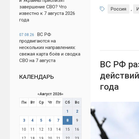
и Украины приблизят
завершение СВО? Что
Россия
,
И
известно к 7 августа 2026
года
ВС РФ
07.08.26
продвигаются на
нескольких направлениях:
свежая карта боёв и сводка
СВО на 7 августа
ВС РФ ра
действий
КАЛЕНДАРЬ
года
«
Август 2026
»
Пн
Вт
Ср
Чт
Пт
Сб
Вс
1
2
3
4
5
6
7
8
9
10
11
12
13
14
15
16
17
18
19
20
21
22
23