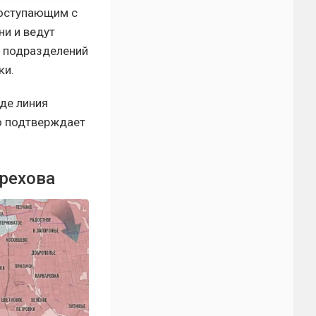
поступающим с
ни и ведут
х подразделений
ки.
где линия
о подтверждает
рехова