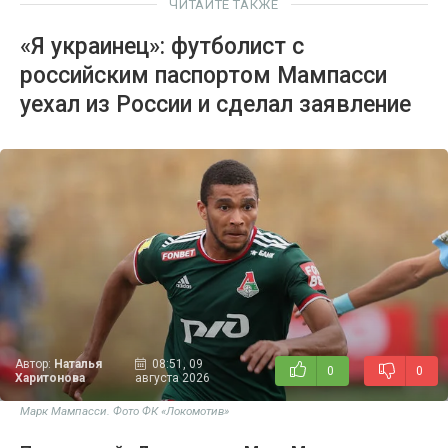
ЧИТАЙТЕ ТАКЖЕ
«Я украинец»: футболист с
российским паспортом Мампасси
уехал из России и сделал заявление
Автор:
Наталья
08:51, 09
0
0
Харитонова
августа 2026
Марк Мампасси. Фото ФК «Локомотив»